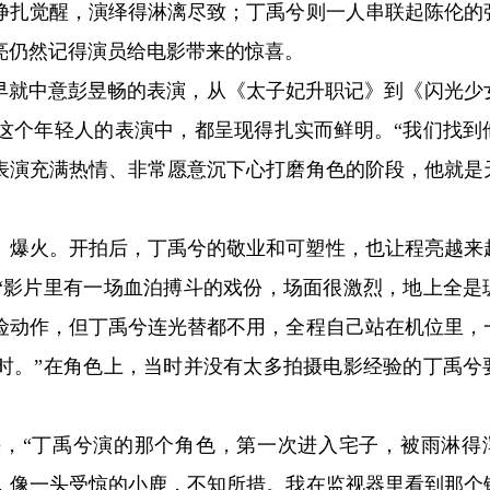
挣扎觉醒，演绎得淋漓尽致；丁禹兮则一人串联起陈伦的
亮仍然记得演员给电影带来的惊喜。
很早就中意彭昱畅的表演，从《太子妃升职记》到《闪光少
这个年轻人的表演中，都呈现得扎实而鲜明。“我们找到
表演充满热情、非常愿意沉下心打磨角色的阶段，他就是
》爆火。开拍后，丁禹兮的敬业和可塑性，也让程亮越来
“影片里有一场血泊搏斗的戏份，场面很激烈，地上全是
险动作，但丁禹兮连光替都不用，全程自己站在机位里，
小时。”在角色上，当时并没有太多拍摄电影经验的丁禹兮
，“丁禹兮演的那个角色，第一次进入宅子，被雨淋得
，像一头受惊的小鹿，不知所措。我在监视器里看到那个