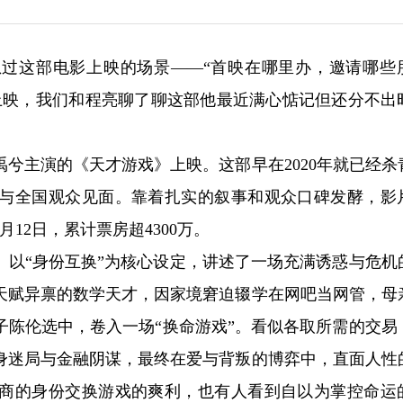
过这部电影上映的场景——“首映在哪里办，邀请哪些
上映，我们和程亮聊了聊这部他最近满心惦记但还分不出
禹兮主演的《天才游戏》上映。这部早在2020年就已经杀
与全国观众见面。靠着扎实的叙事和观众口碑发酵，影
月12日，累计票房超4300万。
》以“身份互换”为核心设定，讲述了一场充满诱惑与危机
天赋异禀的数学天才，因家境窘迫辍学在网吧当网管，母
子陈伦选中，卷入一场“换命游戏”。看似各取所需的交易
身迷局与金融阴谋，最终在爱与背叛的博弈中，直面人性
商的身份交换游戏的爽利，也有人看到自以为掌控命运