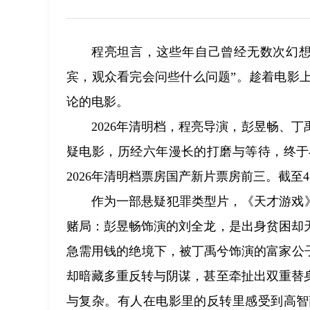
程亮坦言，这些年自己曾经无数次幻想
宾，观众看完会问些什么问题”。趁着电影
论的电影。
2026年清明档，程亮导演，彭昱畅、丁
疑电影，历经六年漫长的打磨与等待，终于
2026年清明档票房国产新片票房前三。截至4
作为一部悬疑犯罪类型片，《天才游戏
赌局：彭昱畅饰演的刘全龙，是出身贫困却
急需用钱的绝境下，被丁禹兮饰演的富家公
却暗藏多重反转与阴谋，甚至牵扯出双重替
与复杂。有人在电影里的反转里感受到高智