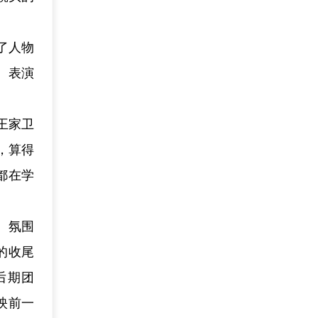
了人物
、表演
王家卫
，算得
都在学
、氛围
的收尾
后期团
映前一