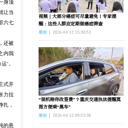
一身顶
就让当
视频｜大部分癌症可尽量避免！专家提
那六七
醒：这些人群应定期做癌症筛查
原创
|
2026-04-12 15:30:53
，还被
之内我
运’。
正式开
张力拉
“误机赔你改签费”？重庆交通执法提醒莫
挣扎，
图方便乘“黑车”
原创
|
2026-04-12 09:53:38
纯的悬