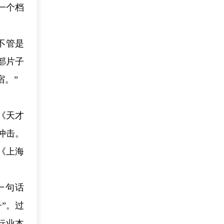
一个档
不管是
部片子
宿。”
《天才
冲击。
《上海
一句话
”。过
行业本