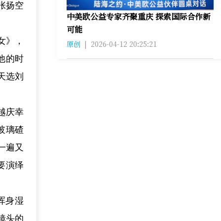
张扬空
中美欧公益专家齐聚重庆 探索国际合作新
可能
女》，
原创
|
2026-04-12 20:25:21
他的时
天选刘
越庆幸
玻璃碴
一遍又
要演绎
浑身湿
镜头的