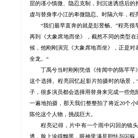
层的谨小慎微、隐忍克制，到沉迷诱惑后的
虚与替身李小江的卑微隐忍。时隔六年，程
“我们最早直奔的就是彭昱畅。”程亮
再到《大象席地而坐》，截然不同的类型在
候，他刚刚演完《大象席地而坐》，正是对
全龙。“
丁禹兮当时刚刚凭借《传闻中的陈芊芊
这个选择。程亮回忆起影片拍摄时的场景，
子，很多演员都会选择用替身来完成一些危
一遍地拍摄，那天我们整整拍了将近20个
陈伦这个人物，挑战巨大。
程亮记得，片中有一个雨中闪回的镜头
透，脸上涂得黝黑，眼神里满是胆怯与闪躲