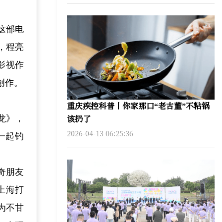
这部电
，程亮
影视作
创作。
重庆疾控科普丨你家那口“老古董”不粘锅
该扔了
龙》，
2026-04-13 06:25:36
一起钓
奇朋友
上海打
为不甘