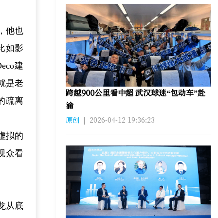
，他也
比如影
co建
就是老
跨越900公里看中超 武汉球迷“包动车”赴
的疏离
渝
原创
|
2026-04-12 19:36:23
虚拟的
观众看
龙从底