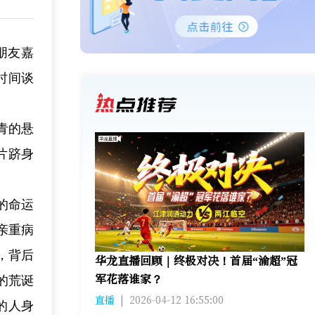
朋友嘉
时间谈
青的悬
片跻身
的命运
亲重病
，背后
华龙直播回顾｜终极对决！首届“渝超”冠
军花落谁家？
的荒诞
直播
|
2026-04-12 16:55:00
的人身