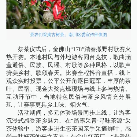
茶农们采摘古树茶。南川区委宣传部供图
祭茶仪式后，金佛山“178”踏春撒野村歌赛火
热开赛。本地村民与外地游客同台竞技，歌曲涵
盖通俗、民族、民谣、村歌等多种风格，以歌声
赞美乡村、歌颂春天。比赛全程抖音直播，线上
观众实时投票，公平公开角逐日冠军，丰厚的茶
叶、民宿、现金大奖点燃现场与线上参与热情。
互动环节中，当地特色民俗与茶乡风情充分展
现，让赛事更具乡土味、烟火气。
活动期间，多元体验场景同步上线，让游客
沉浸式感受茶乡魅力。在“踏露采青·寻味茶源”采
茶体验中，游客走进生态茶园亲手采摘鲜叶，感
受一叶好茶的来之不易；在金山红茶厂，“非遗传