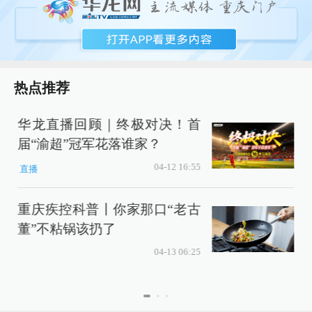
热点推荐
华龙直播回顾｜终极对决！首
届“渝超”冠军花落谁家？
04-12 16:55
直播
重庆疾控科普丨你家那口“老古
董”不粘锅该扔了
04-13 06:25