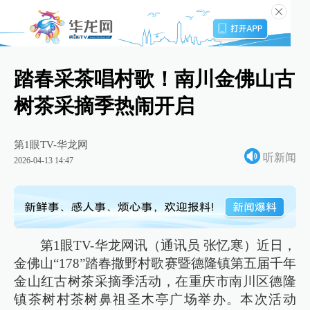
踏春采茶唱村歌！南川金佛山古
树茶采摘季热闹开启
第1眼TV-华龙网
听新闻
2026-04-13 14:47
第1眼TV-华龙网讯（通讯员 张忆寒）近日，
金佛山“178”踏春撒野村歌赛暨德隆镇第五届千年
金山红古树茶采摘季活动，在重庆市南川区德隆
镇茶树村茶树鼻祖圣木亭广场举办。本次活动