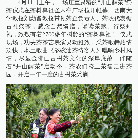
4月11日上午，一场庄重肃穆的“开山醒茶”祭
茶仪式在茶树鼻祖圣木亭广场拉开帷幕。西南大
学教授刘勤晋教授带领茶企负责人、茶农代表循
古礼祭茶，感念自然馈赠，诵读茶赋、行祭拜
礼，致敬有着2700多年树龄的“茶树鼻祖”。仪式
现场，功夫茶茶艺表演灵动雅致，采茶歌舞热情
欢快，本土歌曲《熬碗油茶待客人》唱响乡村风
情，尽显金佛山古树茶文化的深厚底蕴。伴随
着“开山醒茶”启动令，茶农们挎上茶篓走进茶
园，开启一年一度的古树茶采摘。