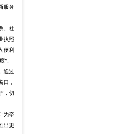
新服务
票、社
业执照
入便利
度”。
，通过
窗口，
”，切
”为牵
推出更