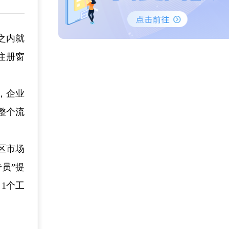
之内就
注册窗
，企业
整个流
区市场
员”提
1个工