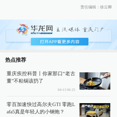
责任编辑：徐云卿
热点推荐
重庆疾控科普丨你家那口“老古
董”不粘锅该扔了
04-13 06:25
零百加速快过高尔夫GTI 零跑L
afa5真是年轻人的小钢炮？