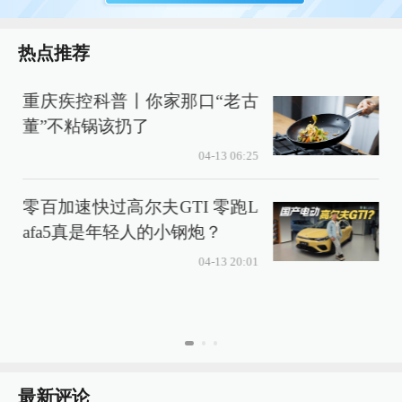
热点推荐
重庆疾控科普丨你家那口“老古
董”不粘锅该扔了
04-13 06:25
零百加速快过高尔夫GTI 零跑L
afa5真是年轻人的小钢炮？
04-13 20:01
最新评论