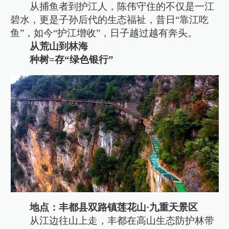
从捕鱼者到护江人，陈伟守住的不仅是一江
碧水，更是子孙后代的生态福祉，昔日“靠江吃
鱼”，如今“护江增收”，日子越过越有奔头。
从荒山到林海
种树=存“绿色银行”
地点：丰都县双路镇莲花山·九重天景区
从江边往山上走，丰都在高山生态防护林带