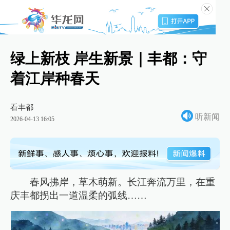
绿上新枝 岸生新景｜丰都：守
着江岸种春天
看丰都
听新闻
2026-04-13 16:05
春风拂岸，草木萌新。长江奔流万里，在重
庆丰都拐出一道温柔的弧线……