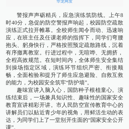
华龙网发
警报声声砺精兵，应急演练筑防线。上午8
时40分，急促的防空警报声响起，校园防空疏散
演练正式拉开帷幕。全校师生闻令而动、迅速响
应，在班主任及任课老师的指挥下，同学们弯腰
抱头、躬身快行，严格按照预定疏散路线，沉着
有序撤离教室。行进过程中，无喧哗、无拥挤，
全程高效规范。在短时间内，全体师生安全集结
到操场指定区域，演练环节组织严密、衔接顺
畅，全面检验和提升了师生应急避险、自救互救
的能力，为校园安全筑牢“防护墙”。
趣味宣讲入脑入心，国防种子根植童心。演
练结束后，一场兼具知识性、趣味性的国家安全
教育宣讲精彩开讲。市人民防空宣传教育中心的
讲解员们以贴近青少年的视角，用鲜活生动的表
达，为同学们上了一堂别开生面的“国家安全公开
课”。