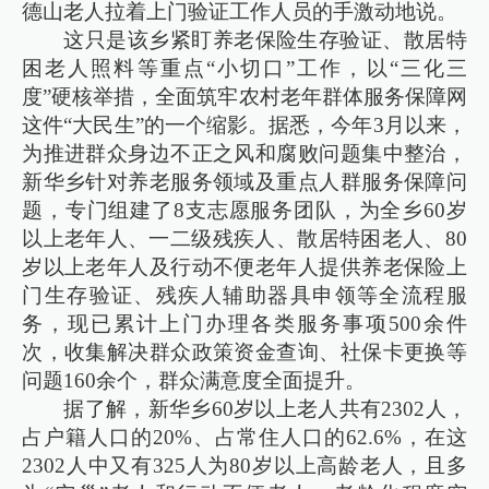
德山老人拉着上门验证工作人员的手激动地说。
这只是该乡紧盯养老保险生存验证、散居特
困老人照料等重点“小切口”工作，以“三化三
度”硬核举措，全面筑牢农村老年群体服务保障网
这件“大民生”的一个缩影。据悉，今年3月以来，
为推进群众身边不正之风和腐败问题集中整治，
新华乡针对养老服务领域及重点人群服务保障问
题，专门组建了8支志愿服务团队，为全乡60岁
以上老年人、一二级残疾人、散居特困老人、80
岁以上老年人及行动不便老年人提供养老保险上
门生存验证、残疾人辅助器具申领等全流程服
务，现已累计上门办理各类服务事项500余件
次，收集解决群众政策资金查询、社保卡更换等
问题160余个，群众满意度全面提升。
据了解，新华乡60岁以上老人共有2302人，
占户籍人口的20%、占常住人口的62.6%，在这
2302人中又有325人为80岁以上高龄老人，且多