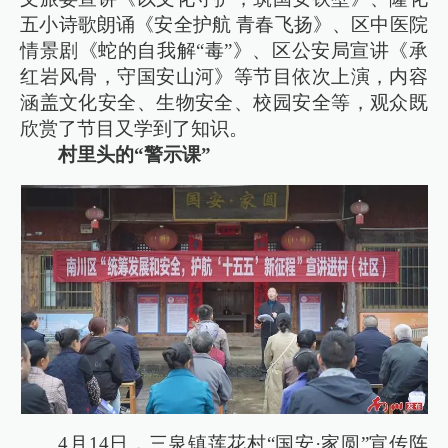
五小诗歌朗诵《安全护航 青春飞扬》、区中医院
情景剧《蛇的自我解“毒”》、区公安局宣讲《承
红岩风骨，守国安山河》等节目依次上演，内容
涵盖文化安全、生物安全、校园安全等，观众既
欣赏了节目又学到了知识。
村里头的“警示课”
4月14日，三泉镇莲花村“国安·家圆”宣传阵