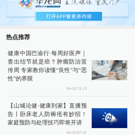
热点推荐
健康中国巴渝行·每周好医声｜
查出结节就是癌？肿瘤防治宣
传周 专家教你读懂“良性”与“恶
性”的界限
04-16 11:15
【山城论健·健康到家】直播预
告丨卧床老人防褥疮有妙招！
家庭预防与处理技巧即将开讲
04-16 07:31