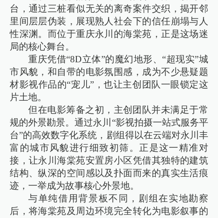
台，通过三桩看似无关的离奇案件交织，揭开邻
里间层层伪装，展现熟人社会下的信任崩塌与人
性深渊。而位于重庆永川的海棠苑，正是这场迷
局的核心舞台。
重庆凭借“8D立体”的魔幻地形、“超现实”城
市风貌，和自带的电影氛围感，成为不少悬疑题
材影视作品的“宠儿”，也让主创团队一眼锁定这
片土地。
但在电影筹备之初，主创团队并未满足于常
规的外景勘景。通过永川“影视拍摄一站式服务平
台”的高效数字化系统，剧组得以在云端对永川丰
富的城市风貌进行细致初筛。正是这一精准对
接，让永川海棠苑安置房小区凭借其独特的建筑
结构、纵深的空间感以及扑面而来的真实生活痕
迹，一举成为故事核心外景地。
与单纯借用背景板不同，剧组在实地勘察
后，将海棠苑及周边环境完全转化为电影叙事的