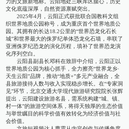
力的文旅新地标。云阳地处三峡库区腹心，历史
文化底蕴深厚，自然资源禀赋突出。
2025年4月，云阳正式获批联合国教科文组
织世界地质公园称号，成为重庆首个世界地质公
园。其拥有的长达18.2公里的“世界恐龙化石长
城”和世界最大的侏罗纪单体恐龙化石墙，串联了
亚洲侏罗纪恐龙的演化历程，填补了世界恐龙演
化序列空白。
云阳县副县长邓科在致辞中介绍，云阳正以
世界地质公园为核心抓手，全力擦亮“世界龙乡·
天生云阳”品牌，推动“地质+”多元产业融合，全
县旅游接待人数与收入实现稳步增长。在“专家洞
见”环节，北京交通大学现代旅游研究院院长张辉
提出，云阳建设旅游名县，需系统构建“城、镇、
村一体”的旅游空间体系，将得天独厚的生态价值
与举世瞩目的科学价值有效转化为经济价值与社
会价值。
文旅短视频达人曹震从内容创作与传播角度