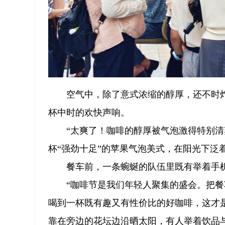
空气中，除了意式浓缩的醇厚，还不时
杯中时的欢快声响。
“太爽了！咖啡的醇厚被气泡激得特别
杯“强劲十足”的苹果气泡美式，在阳光下泛
餐车前，一条蜿蜒的队伍里既有举着手
“咖啡节是我们年轻人聚集的盛会。把
喝到一杯既有趣又有性价比的好咖啡，这才是
靠在旁边的花坛边沿晒太阳，有人举着饮品