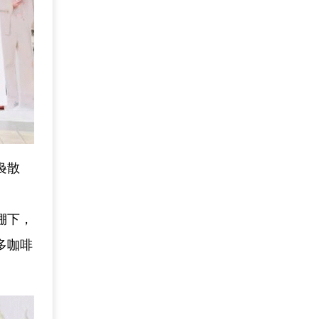
袅散
棚下，
多咖啡