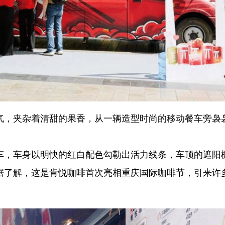
气，夹杂着清甜的果香，从一辆造型时尚的移动餐车旁袅
车，车身以明快的红白配色勾勒出活力线条，车顶的遮阳
据了解，这是肯悦咖啡首次亮相重庆国际咖啡节，引来许