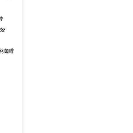
带
发烧
肯悦咖啡