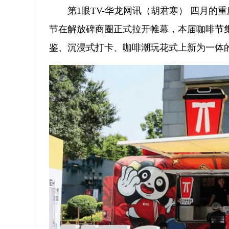
第1眼TV-华龙网讯（胡君寒） 四月的
节在解放碑商圈正式拉开帷幕，本届咖啡节集
鉴、沉浸式打卡、咖啡潮玩花式上新为一体