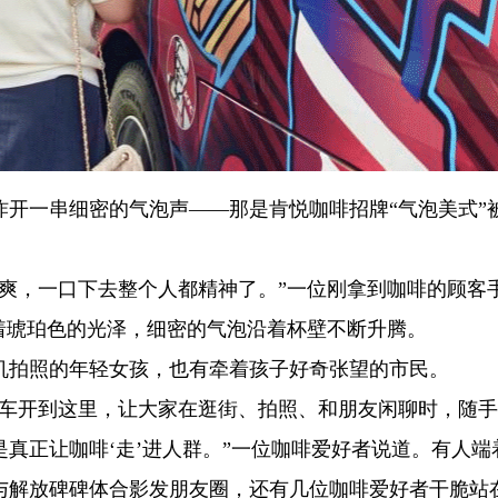
炸开一串细密的气泡声——那是肯悦咖啡招牌“气泡美式”
清爽，一口下去整个人都精神了。”一位刚拿到咖啡的顾客
着琥珀色的光泽，细密的气泡沿着杯壁不断升腾。
机拍照的年轻女孩，也有牵着孩子好奇张望的市民。
餐车开到这里，让大家在逛街、拍照、和朋友闲聊时，随
真正让咖啡‘走’进人群。”一位咖啡爱好者说道。有人端
与解放碑碑体合影发朋友圈，还有几位咖啡爱好者干脆站