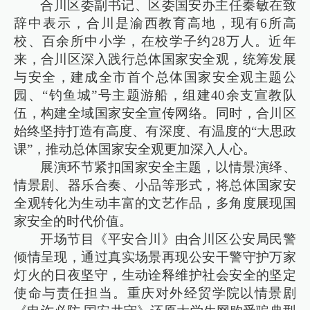
合川区委副书记、区委国安办主任秦敏在致
辞中表示，合川是渝西教育高地，现有6所高
校、百余所中小学，在校学子约28万人。近年
来，合川区深入践行总体国家安全观，统筹发展
与安全，建成全市首个总体国家安全观主题公
园、“钓鱼城”号主题游船，组建40余支宣教队
伍，构建全域国家安全宣传网络。同时，合川区
始终坚持打造有高度、有深度、有温度的“大思政
课”，推动总体国家安全观更加深入人心。
展演环节紧扣国家安全主题，以情景演绎、
情景剧、器乐合奏、小品等形式，将总体国家安
全观转化为生动丰富的文艺作品，多角度展现国
家安全的时代价值。
开场节目《平安合川》由合川区公安局民警
倾情呈现，通过真实场景再现公安干警守护万家
灯火的日夜坚守，生动诠释维护社会安全的坚定
使命与责任担当。重庆对外经贸学院以情景剧