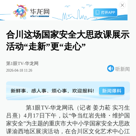
合川这场国家安全大思政课展示
活动“走新”更“走心”
第1眼TV-华龙网
听新闻
2026-04-18 11:26
第1眼TV-华龙网讯（记者 姜力菘 实习生
吕熹）4月17日下午，以“争当红岩先锋・维护国
家安全”为主题的重庆市大中小学国家安全大思政
课渝西地区展演活动，在合川区文化艺术中心江