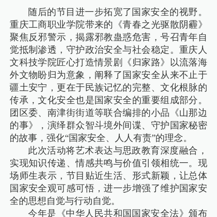
随后的节目进一步拓宽了国家安全的视野。
重庆工商职业学院带来的《青春之光驱散阴霾》
聚焦反邪警示，揭露邪教蛊惑危害，号召青年自
觉抵制渗透，守护政治安全与社会稳定。重庆人
文科技学院匠心打造情景剧《归家路》以流落海
外文物盼归为意象，阐释了国家安全从来不止于
疆土安宁，更在于民族记忆的完整、文化根脉的
传承，文化安全也是国家安全的重要组成部分。
团区委、南津街街道等联合编排的小品《山那边
的事》，演绎群众智斗境外间谍、守护国家秘密
的故事，强化“国家安全、人人有责”的理念。
此次活动将艺术表达与思政教育深度融合，
实现知识传递、情感共鸣与价值引领相统一。现
场师生表示，节目贴近生活、形式新颖，让总体
国家安全观可感可悟，进一步增强了维护国家安
全的思想自觉与行动自觉。
今年是《中华人民共和国国家安全法》颁布