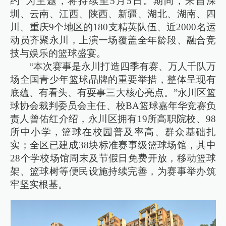
约”为主题，将持续至5月5日。期间，来自深
圳、云南、江西、陕西、新疆、湖北、湖南、四
川、重庆9个地区的180支精英队伍、近2000名运
动员齐聚永川，上演一场覆盖全年龄段、融合竞
技与娱乐的篮球盛宴。
“本次赛事是永川打造四季有赛、万人千队万
场全国青少年篮球品牌的重要举措，整体呈现有
底蕴、有看头、有耍事三大核心亮点。”永川区篮
球协会裁判委员会主任、校BA篮球嘉年华竞赛负
责人曾佑红介绍，永川区拥有19所高职院校、98
所中小学，篮球在校园普及率高、群众基础扎
实；全区已建成38块标准赛事级篮球场馆，其中
28个学校场馆周末及节假日免费开放，移动篮球
架、篮球树等便民设施持续完善，为赛事举办筑
牢坚实根基。