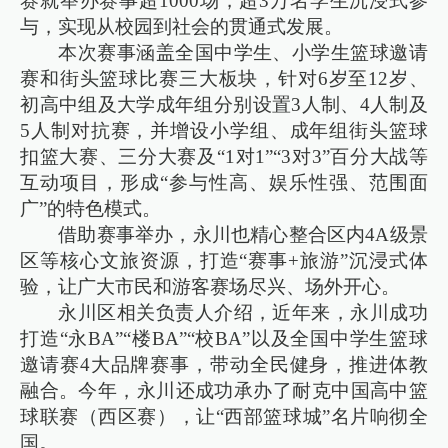
赛就举办赛事超1000场，超3万名学生沉浸式参
与，实现从校园到社会的贯通式发展。
本次赛事涵盖全国中学生、小学生篮球邀请
赛和街头篮球比赛三大板块，针对6岁至12岁、
初高中组及大学成年组分别设置3人制、4人制及
5人制对抗赛，并增设小学组、成年组街头篮球
扣篮大赛、三分大赛及“1对1”“3对3”百分大战等
互动项目，形成“参与性高、娱乐性强、范围面
广”的特色模式。
借助赛事举办，永川也精心整合区内4A级景
区等核心文旅资源，打造“赛事+旅游”沉浸式体
验，让广大市民和游客赛场尽兴、场外开心。
永川区相关负责人介绍，近年来，永川成功
打造“永BA”“楼BA”“校BA”以及全国中学生篮球
邀请赛4大品牌赛事，带动全民健身，推进体教
融合。今年，永川还成功承办了耐克中国高中篮
球联赛（西区赛），让“西部篮球城”名片响彻全
国。