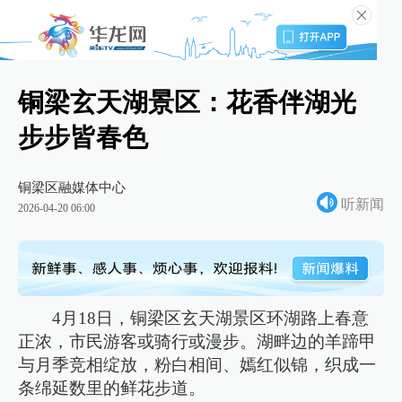
铜梁玄天湖景区：花香伴湖光
步步皆春色
铜梁区融媒体中心
听新闻
2026-04-20 06:00
4月18日，铜梁区玄天湖景区环湖路上春意
正浓，市民游客或骑行或漫步。湖畔边的羊蹄甲
与月季竞相绽放，粉白相间、嫣红似锦，织成一
条绵延数里的鲜花步道。