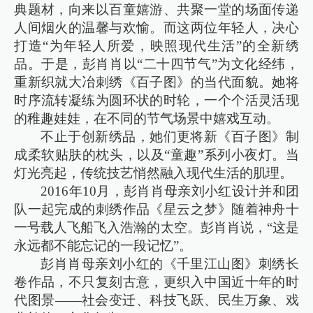
典题材，向来以百童嬉游、共聚一堂的场面传递
人间烟火的温馨与欢愉。而这两位年轻人，决心
打造“为年轻人所爱，映照现代生活”的全新绣
品。于是，彭肖肖以“二十四节气”为文化经纬，
重新织就大冶刺绣《百子图》的当代面貌。她将
时序流转凝练为圆环状的时轮，一个个活灵活现
的稚趣娃娃，在不同的节气场景中嬉戏互动。
不止于创新绣品，她们更将新《百子图》制
成柔软贴肤的枕头，以及“童趣”系列小夜灯。当
灯光亮起，传统技艺悄然融入现代生活的肌理。
2016年10月，彭肖肖母亲刘小红设计并和团
队一起完成的刺绣作品《星云之梦》随着神舟十
一号载人飞船飞入浩瀚的太空。彭肖肖说，“这是
永远都不能忘记的一段记忆”。
彭肖肖母亲刘小红的《千里江山图》刺绣长
卷作品，不只复刻古意，更织入中国近十年的时
代图景——社会变迁、科技飞跃、民生万象、戏