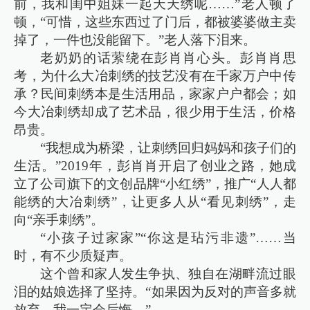
前，我和闺中姐妹一起天天绣呢……”老人顿了
顿，“可惜，这些东西过了门后，都被婆婆做主卖
掉了，一件也没能留下。”老人落下泪来。
老奶奶的话萦绕在彭肖肖心头。彭肖肖思
考，为什么大冶刺绣的技艺没有在千家万户中传
承？民间刺绣本是生活用品，家家户户都会；如
今大冶刺绣却成了艺术品，很少用于生活，价格
昂贵。
“我想成为桥梁，让刺绣回归妈妈和孩子们的
生活。”2019年，彭肖肖开启了创业之路，她成
立了公司旗下的文创品牌“小红绣”，推广“人人都
能绣的大冶刺绣”，让更多人从“看见刺绣”，走
向“亲手刺绣”。
“小孩子过家家”“你这是玷污非遗”……当
时，有不少质疑声。
这个曾和家人发生争执、独自在湖畔流过眼
泪的姑娘选择了坚持。“如果因为反对的声音多就
放弃，我一定会后悔。”