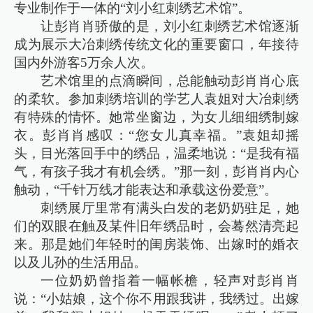
专业制作于一体的“刘小红刺绣艺术馆”。
让彭肖肖骄傲的是，刘小红刺绣艺术馆逐渐
成为展示大冶刺绣传统文化的重要窗口，年接待
国内外游客5万余人次。
艺术馆里的点滴瞬间，总能触动彭肖肖心底
的柔软。参加刺绣培训的学艺人袁姐对大冶刺绣
有特殊的情怀。她常坐窗边，为女儿细细绣制嫁
衣。彭肖肖感叹：“您女儿真幸福。”袁姐却摇
头，目光落回手中的绣品，温柔地说：“是我有福
气，有孩子我才有机会绣。”那一刻，彭肖肖内心
触动，“千针万线才能表达和承载这份爱意”。
刺绣展厅里常有满头白发的老奶奶驻足，她
们的双眼在触及某件旧年绣品时，会蓦然清亮起
来。那是她们年轻时的闺房装饰、出嫁时的婚衣
以及儿孙的生活用品。
一位奶奶曾指着一幅帐檐，轻声对彭肖肖
说：“小姑娘，这个你不用跟我讲，我绣过。出嫁