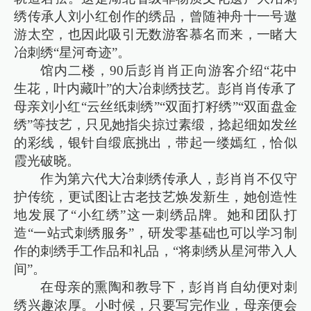
绣传承人刘小红创作的绣品，曾随神舟十一号遨
游太空，也因此吸引无数游客慕名而来，一睹大
冶刺绣“星河奇迹”。
馆内二楼，90后彭肖肖正向游客介绍“花中
生花，叶内藏叶”的大冶刺绣技艺。彭肖肖传承了
母亲刘小红“云丝纸刺绣”“双面打籽绣”“双面盘金
绣”等技艺，只见她指尖掠过素缎，捻起细如发丝
的彩线，银针自缎底挑出，带起一缕嫣红，恰似
霞光破晓。
作为第六代大冶刺绣传承人，彭肖肖不仅守
护传统，更试图让古老技艺焕发新生，她创造性
地发展了“小红绣”这一刺绣品牌。她和团队打
造“一站式刺绣服务”，研发零基础也可以学习制
作的刺绣手工作品和礼品，“将刺绣从星河带入人
间”。
在母亲的熏陶和教导下，彭肖肖自幼便对刺
绣兴趣浓厚。小时候，只要写完作业，母亲便会