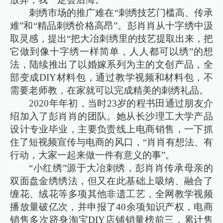
刺绣市场的推广难在“刺绣技艺门槛高、传承
难”和“精品刺绣价格高昂”。彭肖肖从十字绣中汲
取灵感，提出“把大冶刺绣里的技艺提取出来，把
它做到像十字绣一样简单，人人都可以绣”的想
法，陆续推出了以婚嫁系列为主的文创产品，全
部变成DIY材料包，通过教学视频和材料包，不
需要老师教，在家就可以完成精美的刺绣礼品。
2020年年初，当时23岁的程书田通过朋友介
绍加入了彭肖肖的团队。她从长沙理工大学产品
设计专业毕业，主要负责线上电商销售，一下抓
住了短视频宣传与电商的风口，“肖肖有想法、有
行动，大家一起来做一件有意义的事”。
“小红绣”源于大冶刺绣，彭肖肖传承母亲的
双面盘金绣绣法，但又在此基础上吸纳、融合了
缠花、绒花等多项其他非遗工艺，全网教学视频
播放量破亿次，并申报了40余项知识产权，电商
销售多次跻身淘宝DIY店铺销量榜前三，累计售