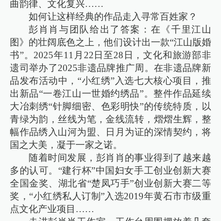
曲韵律、文化复兴……
如何让这样经典的作品走入寻常百姓家？
彭肖肖与团队给出了答案：在《千里江山
图》的壮阔底色之上，他们设计出一款“江山版婚
书”。2025年11月22日至28日，文化和旅游部非
遗司举办了2025非遗品牌推广周。在非遗品牌新
品发布活动中，“小红绣”入选七大核心项目，推
出新品“一卷江山一世婚约绣品”。整件作品延续
大冶刺绣“针脚细密、色彩明快”的传统特质，以
青绿为韵，丝线为笔，金线流转，熠熠生辉，整
幅作品绣入山河为盟、日月为证的深情契约，将
国之大美，凝于一家之诺。
随着时间发展，彭肖肖的事业得到了越来越
多的认可。“建行杯”中国妇女手工创业创新大赛
全国金奖、湖北省“楚凤巧手”创业创新大赛二等
奖，“小红绣私人订制”入选2019年黄石市市级重
点文化产业项目……