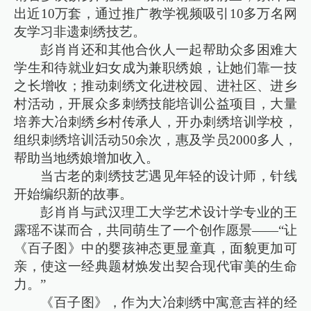
出近10万套，通过推广教学视频吸引10多万名网
友学习非遗刺绣技艺。
彭肖肖还和其他合伙人一起帮助众多困难大
学生和待就业妇女成为兼职绣娘，让她们靠一技
之长增收；推动刺绣文化进校园、进社区、进乡
村活动，开展众多刺绣技能培训公益项目，大量
培养大冶刺绣乡村传承人，开办刺绣培训学校，
组织刺绣培训活动50余次，惠及学员2000多人，
帮助当地绣娘增加收入。
当古老的刺绣技艺遇见年轻的设计师，针线
开始编织新的故事。
彭肖肖与武汉理工大学艺术设计学专业的王
露瑶不谋而合，共同萌生了一个创作愿景——“让
《百子图》中的婴孩神态更显童真，面貌更加可
亲，使这一经典题材焕发出契合现代审美的生命
力。”
《百子图》，作为大冶刺绣中寓意吉祥的经