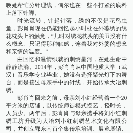
唤她帮忙分针理线，偶尔也在一些不打紧的底料
上落下针脚。
时光流转，针起针落，绣的不仅是花鸟虫
鱼，彭肖肖现在仍能回忆起小时枕在外婆绣的绣
花枕头上的触觉，“儿时对绣花枕头的美丑没有什
么概念。只记得那种触感，连着我对外婆的想念
和亲情的温度。”
由回忆和温情织就的刺绣星河，在她生命中
静静流淌。2014年，彭肖肖从中国地质大学（武
汉）音乐学专业毕业，她没有选择聚光灯下的舞
台，而是接过母亲手中的针线，开始传承大冶刺
绣。
彭肖肖回来之前，母亲刘小红经营着一个20
平方米的店铺，以传统师徒模式授艺，授时长，
人员少。两年后，彭肖肖与母亲携手将刘小红刺
绣工坊升级为大冶刘小红刺绣艺术文化有限公
司，并创立鄂东南首个集传承培训、展览展销、