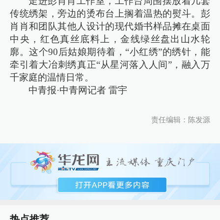
走进彭肖肖工作室，工作台周围摆放着几套
传统绣架，旁边的烫布台上搁着温热的熨斗。彭
肖肖和团队其他人设计的现代婚书样品摊在桌面
中央，红色真丝底料上，金线绿丝盘出山水轮
廓。这个90后姑娘期待着，“小红绣”的绣针，能
牵引着大冶刺绣真正“从星河落入人间”，融入万
千家庭的温情日常。
中青报·中青网记者 雷宇
责任编辑：陈发源
热点推荐