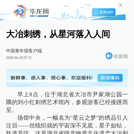
大冶刺绣，从星河落入人间
中国青年报客户端
听新闻
2026-04-20 07:31
早上8点，位于湖北省大冶市尹家湖公园一
隅的刘小红刺绣艺术馆内，参观游客已经接踵而
至。
场馆中央，一幅名为“星云之梦”的绣品引人
注目——丝线织就的宇宙深不见底，星子如钻，
轨道若弦。这是湖北省级非物质文化遗产大冶刺