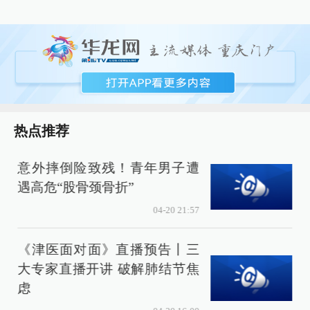
热点推荐
意外摔倒险致残！青年男子遭
遇高危“股骨颈骨折”
04-20 21:57
《津医面对面》直播预告丨三
大专家直播开讲 破解肺结节焦
虑