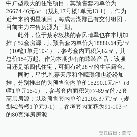
中户型最大的住宅项目，其预售套内单价为
26674.46元/㎡（规划17号楼1单元13-1），作为
近年来的明星项目，海成云湖郡已有交付组团，
目前主力在售房源为三期。
此外，位于蔡家板块的春风晴翠也在本期加
推了52套房源，其预售套内单价为18880.64元/㎡
（10幢1单元10-1），参考套内面积为82㎡，其
总价154万起。作为本期少有的臻装产品，该项
目还是第四代住宅，可拥有约28㎡的生活露台。
同时，星悦.礼嘉天序和华曦璟颂也纷纷加
推，分别推出的为预售套内单价15290.1元/㎡（8
幢1单元15-1），参考套内面积为77-89㎡的72套
高层房源；以及预售套内单价21205.37元/㎡（规
划42号楼1单元9-1），参考套内面积为91-103㎡
的80套洋房房源。
责任编辑：董霞