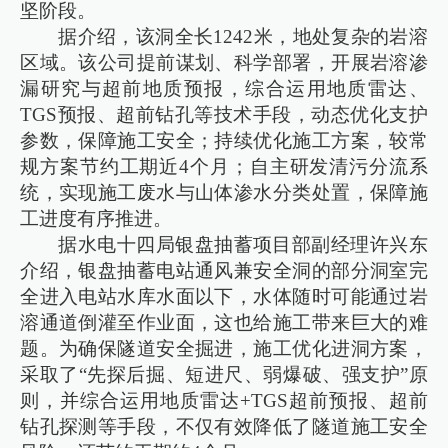
坚阶段。
据介绍，该洞全长1242米，地处复杂的岩溶
区域。该公司提前谋划、科学部署，开展岩溶渗
漏研究与超前地质预报，综合运用地质雷达、
TGS预报、超前钻孔等技术手段，动态优化支护
参数，保障施工安全；持续优化施工方案，较常
规方案节约工期近4个月；自主研发清污分流系
统，实现施工废水与山体渗水分类处置，保障施
工进度有序推进。
据水电十四局银盘抽蓄项目部副经理许兴东
介绍，银盘抽蓄电站通风兼安全洞的部分洞室完
全进入电站水库水面以下，水体随时可能通过岩
溶通道倒灌至作业面，这也给施工带来巨大的难
题。为确保隧道安全掘进，施工优化进洞方案，
采取了“先探后掘、短进尺、弱爆破、强支护”原
则，并综合运用地质雷达+TGS超前预报、超前
钻孔探测等手段，不仅有效降低了隧道施工安全