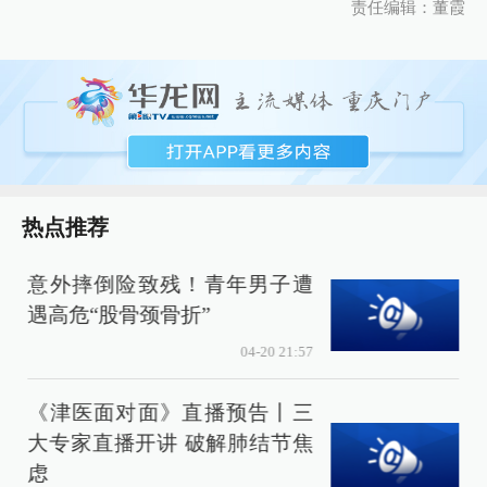
责任编辑：董霞
热点推荐
意外摔倒险致残！青年男子遭
遇高危“股骨颈骨折”
04-20 21:57
《津医面对面》直播预告丨三
大专家直播开讲 破解肺结节焦
虑