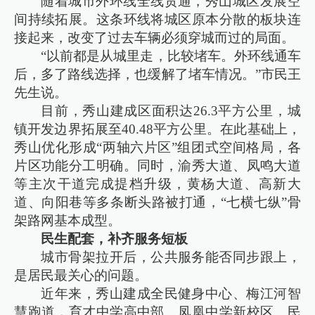
随着城市外环线全线贯通，秀山城区发展空
间持续拓展。这条环线将城区原本分散的板块连
接起来，改变了过去车辆必须穿城而过的局面。
“以前都是从城里走，比较堵车。外环线通车
后，多了路线选择，也缓解了堵车情况。”市民王
先生说。
目前，秀山建成区面积达26.3平方公里，城
镇开发边界拓展至40.48平方公里。在此基础上，
秀山优化形成“两轴六片区”组团式空间格局，各
片区功能分工明确。同时，渝秀大道、凤鸣大道
等主次干道完成提档升级，黄杨大道、高新大
道、向阳巷等多条断头路被打通，“七横七纵”骨
架路网基本成型。
民生配套，补齐服务短板
城市骨架拉开后，公共服务能否同步跟上，
是居民最关心的问题。
近年来，秀山建成全民健身中心、梅江河智
慧跑道，育才中学高中部、凤凰中学新校区、民