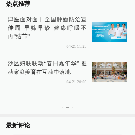
热点推荐
津医面对面丨全国肿瘤防治宣
传周 早筛早诊 健康呼吸不
再“结节”
04-21 11:23
动
沙区妇联联动“春日嘉年华” 推
动家庭美育在互动中落地
04-21 20:00
最新评论