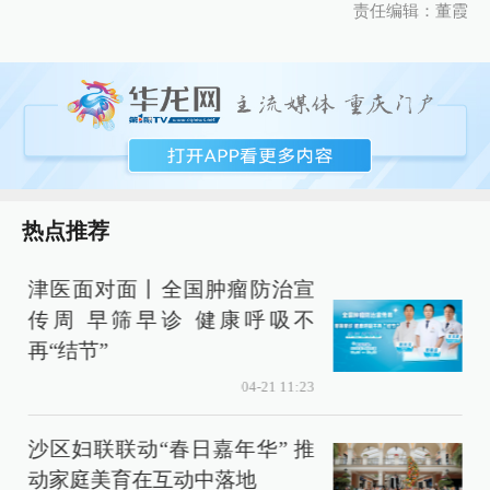
责任编辑：董霞
热点推荐
津医面对面丨全国肿瘤防治宣
传周 早筛早诊 健康呼吸不
再“结节”
04-21 11:23
动
沙区妇联联动“春日嘉年华” 推
动家庭美育在互动中落地