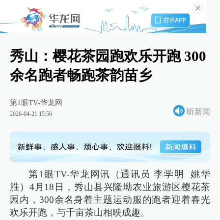
秀山：樱花茶园跑欢乐开跑 300
余名跑者畅跑茶韵苗乡
第1眼TV-华龙网
听新闻
2026-04-21 15:56
第1眼TV-华龙网讯（通讯员 李学明 姚华
胜）4月18日，秀山县兴隆坳农业旅游区樱花茶
园内，300余名身着主题运动服的跑者迎着春光
欢乐开跑，与千亩茶山相映成趣。