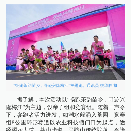
“畅跑茶韵苗乡，寻迹兴隆梅江”主题跑。通讯员 姚华胜 摄
据了解，本次活动以“畅跑茶韵苗乡，寻迹兴
隆梅江”为主题，设亲子组和竞赛组。随着一声令
下，参跑者活力迸发，如潮水般涌入茶园。竞赛
组8公里环形赛道以农业科技馆门口为起点，途
经樱花大道、茶山步道、马鞍山传统院落、兴隆