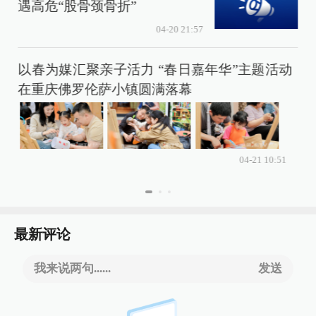
遇高危“股骨颈骨折”
04-20 21:57
以春为媒汇聚亲子活力 “春日嘉年华”主题活动
在重庆佛罗伦萨小镇圆满落幕
04-21 10:51
最新评论
我来说两句......
发送