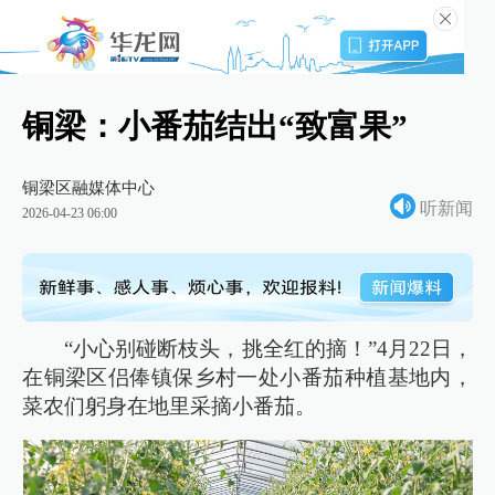
铜梁：小番茄结出“致富果”
铜梁区融媒体中心
听新闻
2026-04-23 06:00
“小心别碰断枝头，挑全红的摘！”4月22日，
在铜梁区侣俸镇保乡村一处小番茄种植基地内，
菜农们躬身在地里采摘小番茄。