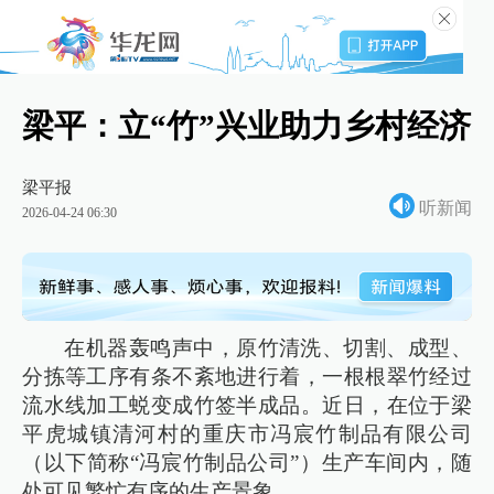
梁平：立“竹”兴业助力乡村经济
梁平报
听新闻
2026-04-24 06:30
在机器轰鸣声中，原竹清洗、切割、成型、
分拣等工序有条不紊地进行着，一根根翠竹经过
流水线加工蜕变成竹签半成品。近日，在位于梁
平虎城镇清河村的重庆市冯宸竹制品有限公司
（以下简称“冯宸竹制品公司”）生产车间内，随
处可见繁忙有序的生产景象。