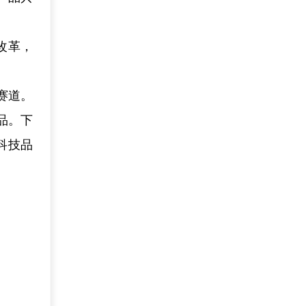
改革，
赛道。
品。下
科技品