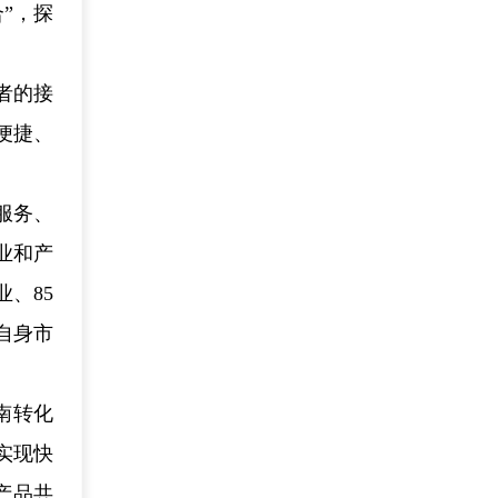
”，探
者的接
便捷、
服务、
业和产
、85
自身市
南转化
实现快
产品共