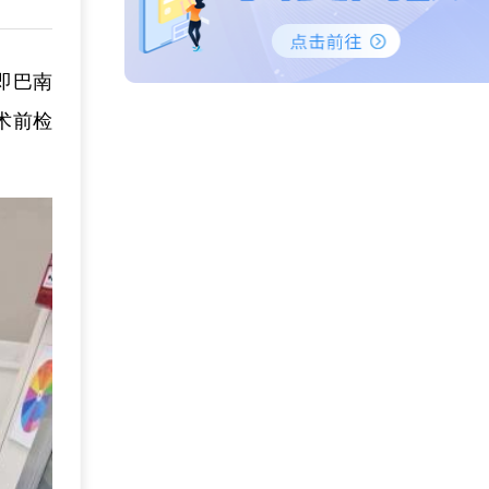
即巴南
术前检