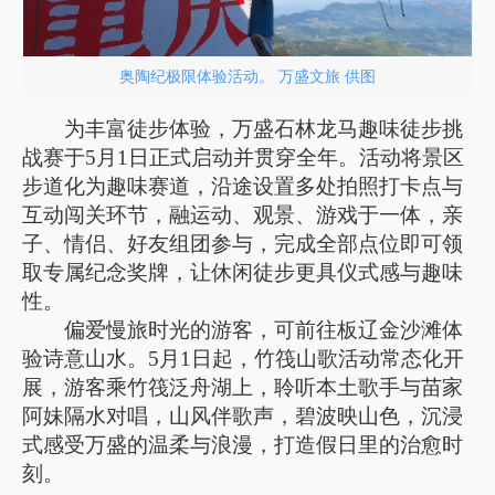
奥陶纪极限体验活动。 万盛文旅 供图
为丰富徒步体验，万盛石林龙马趣味徒步挑
战赛于5月1日正式启动并贯穿全年。活动将景区
步道化为趣味赛道，沿途设置多处拍照打卡点与
互动闯关环节，融运动、观景、游戏于一体，亲
子、情侣、好友组团参与，完成全部点位即可领
取专属纪念奖牌，让休闲徒步更具仪式感与趣味
性。
偏爱慢旅时光的游客，可前往板辽金沙滩体
验诗意山水。5月1日起，竹筏山歌活动常态化开
展，游客乘竹筏泛舟湖上，聆听本土歌手与苗家
阿妹隔水对唱，山风伴歌声，碧波映山色，沉浸
式感受万盛的温柔与浪漫，打造假日里的治愈时
刻。