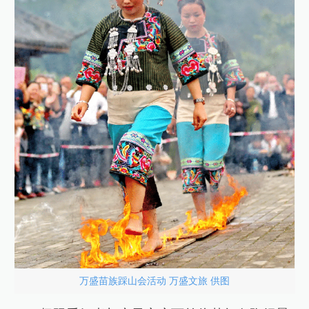
万盛苗族踩山会活动 万盛文旅 供图