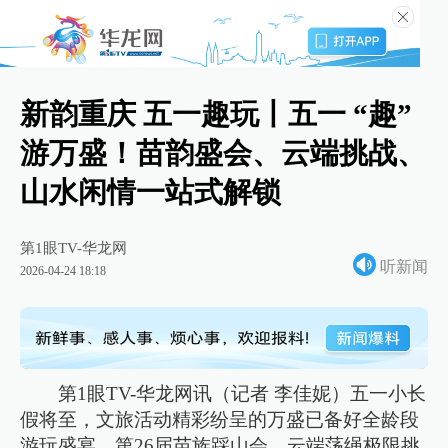
新韵重庆 五一趣玩丨五一 “趣”
游万盛！苗韵盛会、云端挑战、
山水闲情一站式解锁
第1眼TV-华龙网
听新闻
2026-04-24 18:18
第1眼TV-华龙网讯（记者 李佳妮）五一小长
假将至，文旅活动精彩纷呈的万盛已备好全龄段
游玩盛宴。第26届苗族踩山会、云端荡绳极限挑