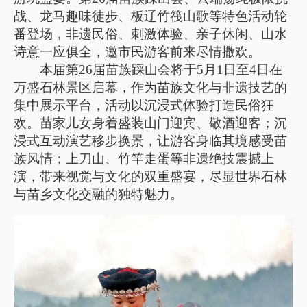
战、龙马趣味徒步、板辽竹筏山歌等特色活动轮
番登场，非遗民俗、刺激体验、亲子休闲、山水
诗意一应俱全，邀市民游客前来尽情撒欢。
本届第26届苗族踩山会将于5月1日至4日在
万盛石林景区启幕，作为苗族文化与非遗技艺的
集中展示平台，活动以沉浸式体验打造民俗狂
欢。苗家儿女身着盛装山门迎宾、敬酒迎客；沉
浸式互动演艺移步换景，让游客身临其境感受苗
族风情；上刀山、竹竿走蛋等非遗绝技震撼上
演，带来视觉与文化的双重盛宴，尽显世界石林
与苗乡文化交融的独特魅力。