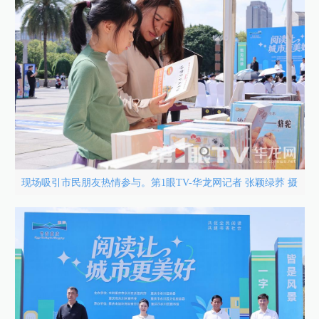
现场吸引市民朋友热情参与。第1眼TV-华龙网记者 张颖绿荞 摄