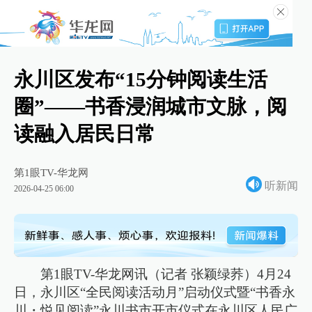
永川区发布“15分钟阅读生活
圈”——书香浸润城市文脉，阅
读融入居民日常
第1眼TV-华龙网
听新闻
2026-04-25 06:00
第1眼TV-华龙网讯（记者 张颖绿荞）4月24
日，永川区“全民阅读活动月”启动仪式暨“书香永
川・悦见阅读”永川书市开市仪式在永川区人民广