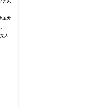
全力以
改革发
人。
拓宽人