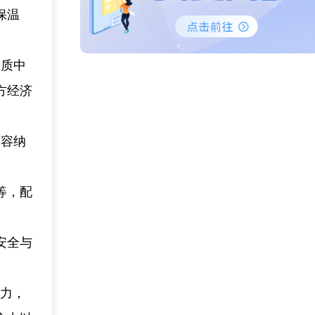
保温
品质中
方经济
可容纳
等，配
安全与
物力，