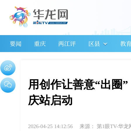
要闻
重庆
两江评
区县
教
用创作让善意“出圈
庆站启动
2026-04-25 14:12:56
来源：
第1眼TV-华龙