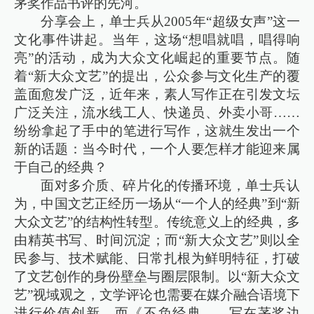
茅奖作品书评的先河。
分享会上，单士兵从2005年“超级女声”这一
文化事件讲起。当年，这场“想唱就唱，唱得响
亮”的活动，成为大众文化崛起的重要节点。随
着“新大众文艺”的提出，公众参与文化生产的覆
盖面愈发广泛，近年来，素人写作正在引发文坛
广泛关注，流水线工人、快递员、外卖小哥……
纷纷拿起了手中的笔进行写作，这就生发出一个
新的话题：当今时代，一个人要怎样才能迎来属
于自己的经典？
面对多介质、碎片化的传播环境，单士兵认
为，中国文艺正经历一场从“一个人的经典”到“新
大众文艺”的结构性转型。传统意义上的经典，多
由精英书写、时间沉淀；而“新大众文艺”则以全
民参与、技术赋能、日常扎根为鲜明特征，打破
了文艺创作的身份壁垒与圈层限制。以“新大众文
艺”视域观之，文学评论也需要在媒介融合语境下
进行价值创新，而《不负经典——写在茅奖边