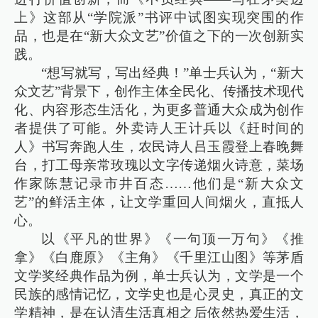
上》这部从“学院派”书评中试图实现突围的作
品，也是在“新大众文艺”价值之下的一次创新实
践。
“想写就写，写出经典！”单士兵认为，“新大
众文艺”背景下，创作主体全民化、传播技术现代
化、内容形态生活化，为更多普通大众成为创作
者提供了可能。外卖诗人王计兵以《赶时间的
人》书写奔跑人生，农民诗人吕玉霞登上春晚舞
台，打工母亲常玫瑰以文字传递烟火诗意，菜场
作家陈慧记录市井百态……他们是“新大众文
艺”的鲜活主体，让文学重回人间烟火，直抵人
心。
以《平凡的世界》《一句顶一万句》《推
拿》《白鹿原》《主角》《千里江山图》等茅盾
文学奖经典作品为例，单士兵认为，文学是一个
民族的感情记忆，文学史也是心灵史，真正的文
学精神，是在认清生活真相之后依然热爱生活，