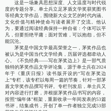
这是一场兼具思想深度、人文温度与时代锐
度的专题分享。单士兵立足茅盾文学奖获奖图书
等经典文学作品，围绕新大众文艺的时代内涵、
文化价值与精神使命与读者展开了交流。他认
为，要通过阅读经典保持一种自省：个体可以平
凡，但要拒绝平庸；面对苦难，可以抱怨，但不
能沉沦。
茅奖是中国文学最高荣誉之一，茅奖作品也
被认为是中国当代文学经典，历届评选都牵动人
心。《不负经典——写在茅奖边上》是一部气质
独特的茅奖作品文学评论集，源于单士兵在2024
年于《重庆日报》读书版开设的“写在茅奖边
上”专栏，该专栏以每周一篇的节奏，针对一部茅
盾文学奖作品撰写书评。专栏刊发后，单士兵又
对内容进行打磨，并根据茅奖作品书写的内容，
按照“编年体”框架，重新收录一年间发表的53篇
书评，结集成书，开创了单一作者独立完成53部