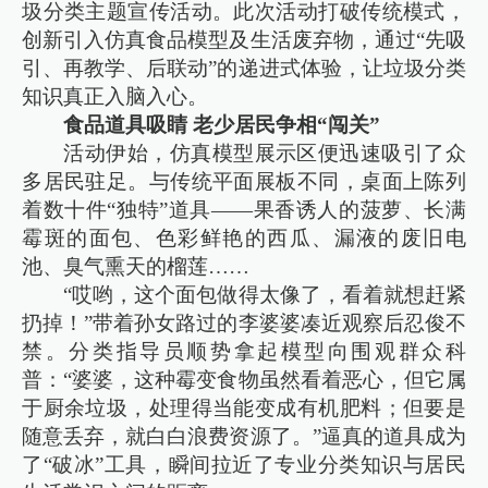
圾分类主题宣传活动。此次活动打破传统模式，
创新引入仿真食品模型及生活废弃物，通过“先吸
引、再教学、后联动”的递进式体验，让垃圾分类
知识真正入脑入心。
食品道具吸睛 老少居民争相“闯关”
活动伊始，仿真模型展示区便迅速吸引了众
多居民驻足。与传统平面展板不同，桌面上陈列
着数十件“独特”道具——果香诱人的菠萝、长满
霉斑的面包、色彩鲜艳的西瓜、漏液的废旧电
池、臭气熏天的榴莲……
“哎哟，这个面包做得太像了，看着就想赶紧
扔掉！”带着孙女路过的李婆婆凑近观察后忍俊不
禁。分类指导员顺势拿起模型向围观群众科
普：“婆婆，这种霉变食物虽然看着恶心，但它属
于厨余垃圾，处理得当能变成有机肥料；但要是
随意丢弃，就白白浪费资源了。”逼真的道具成为
了“破冰”工具，瞬间拉近了专业分类知识与居民