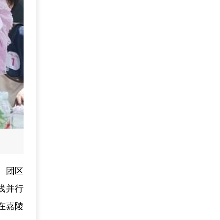
、团区
线并行
在嘉陵