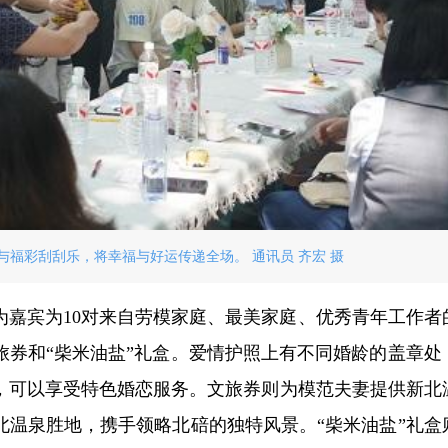
福彩刮刮乐，将幸福与好运传递全场。 通讯员 齐宏 摄
为嘉宾为10对来自劳模家庭、最美家庭、优秀青年工作者
旅券和“柴米油盐”礼盒。爱情护照上有不同婚龄的盖章处
，可以享受特色婚恋服务。文旅券则为模范夫妻提供新北
北温泉胜地，携手领略北碚的独特风景。“柴米油盐”礼盒