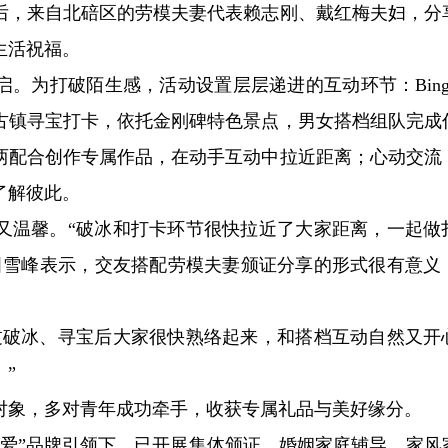
后，来自北碚区的劳模夫妻代表赖志刚、戴红梅夫妇，分
生活祝福。
。为打破陌生感，活动设置层层递进的互动环节：Bing
古镇寻宝打卡，依托金刚碑特色景点，男女搭档组队完成
两配合创作专属作品，在动手互动中拉近距离；心动交流
了解彼此。
又温馨。“破冰和打卡环节很快拉近了大家距离，一起做
田雪峰表示，交友搭配劳模夫妻颁证分享的形式很有意义
过破冰、寻宝后大家很快熟络起来，和搭档互动自然又开
”
对象，多对青年成功牵手，收获专属礼品与美好缘分。
加有爱”品牌引领下，已开展集体颁证、婚姻家庭辅导、家风