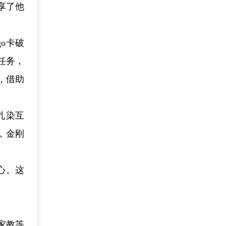
享了他
o卡破
任务，
，借助
扎染互
，金刚
心。这
家教等