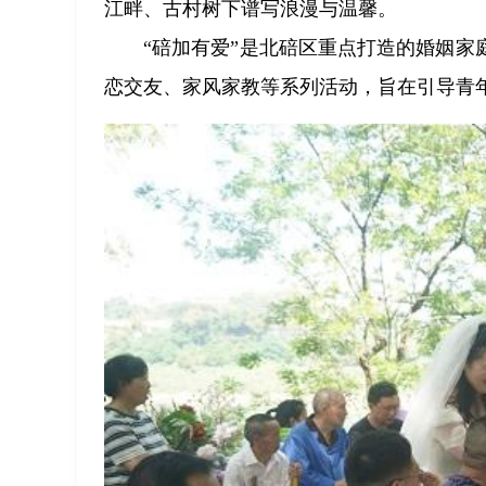
江畔、古村树下谱写浪漫与温馨。
“碚加有爱”是北碚区重点打造的婚姻
恋交友、家风家教等系列活动，旨在引导青