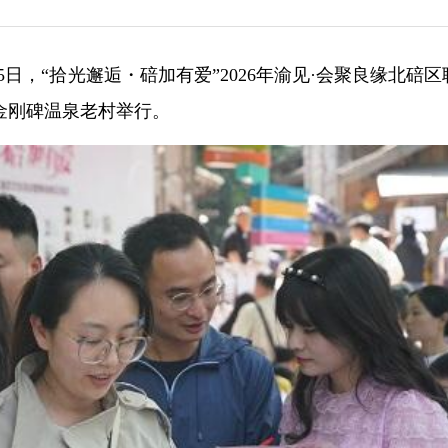
25日，“拾光邂逅・碚加有爱”2026年渝见·会聚良缘北碚
金刚碑温泉老村举行。