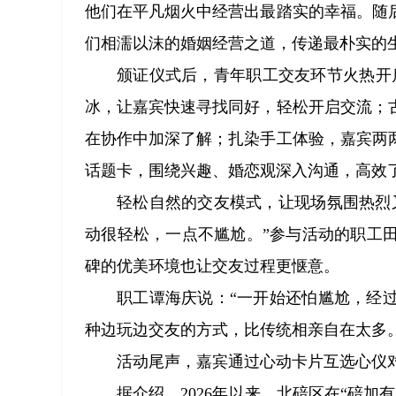
他们在平凡烟火中经营出最踏实的幸福。随
们相濡以沫的婚姻经营之道，传递最朴实的
颁证仪式后，青年职工交友环节火热开启
冰，让嘉宾快速寻找同好，轻松开启交流；
在协作中加深了解；扎染手工体验，嘉宾两
话题卡，围绕兴趣、婚恋观深入沟通，高效
轻松自然的交友模式，让现场氛围热烈
动很轻松，一点不尴尬。”参与活动的职工
碑的优美环境也让交友过程更惬意。
职工谭海庆说：“一开始还怕尴尬，经
种边玩边交友的方式，比传统相亲自在太多。
活动尾声，嘉宾通过心动卡片互选心仪
据介绍，2026年以来，北碚区在“碚