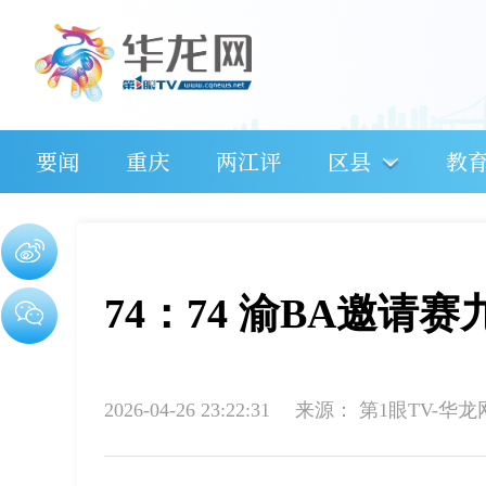
要闻
重庆
两江评
区县
教
74：74 渝BA邀
2026-04-26 23:22:31
来源：
第1眼TV-华龙