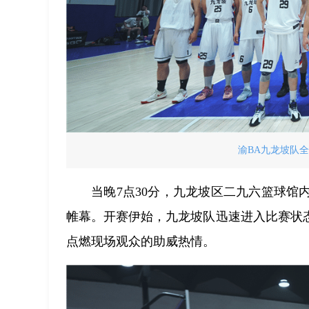
渝BA九龙坡队全
当晚7点30分，九龙坡区二九六篮球
帷幕。开赛伊始，九龙坡队迅速进入比赛状
点燃现场观众的助威热情。