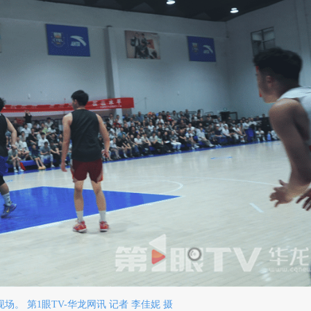
场。 第1眼TV-华龙网讯 记者 李佳妮 摄