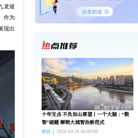
在九龙坡
。作为
展现出
十年支点 不负如山厚望丨一个大脑：“数
智”破题 解锁大城智治新范式
原创
|
2026-04-26 06:00:00