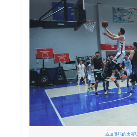
热血沸腾的比赛现