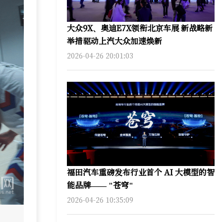
大众9X、奥迪E7X领衔北京车展 新战略新
举措驱动上汽大众加速焕新
2026-04-26 20:01:03
福田汽车重磅发布行业首个 AI 大模型的智
能品牌—— "苍穹"
2026-04-26 10:35:09