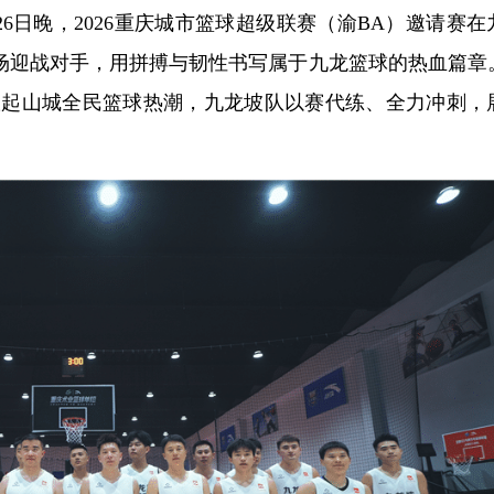
月26日晚，2026重庆城市篮球超级联赛（渝BA）邀请赛
场迎战对手，用拼搏与韧性书写属于九龙篮球的热血篇章
正掀起山城全民篮球热潮，九龙坡队以赛代练、全力冲刺，