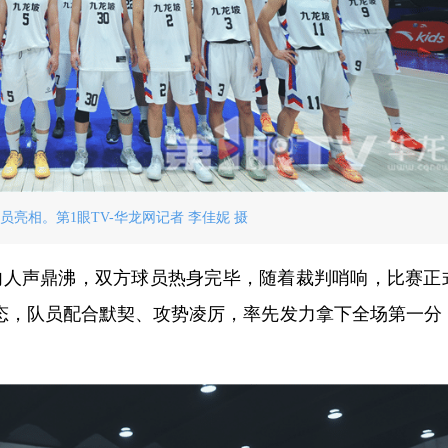
员亮相。第1眼TV-华龙网记者 李佳妮 摄
馆内人声鼎沸，双方球员热身完毕，随着裁判哨响，比赛正
态，队员配合默契、攻势凌厉，率先发力拿下全场第一分