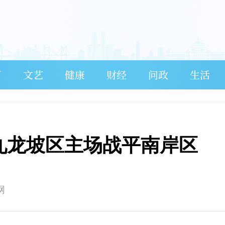
育
文艺
健康
财经
问政
生活
请赛九龙坡区主场战平南岸区
网