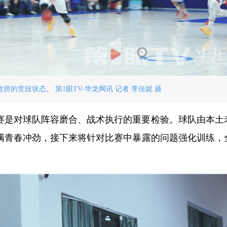
的竞技状态。 第1眼TV-华龙网讯 记者 李佳妮 摄
赛是对球队阵容磨合、战术执行的重要检验。球队由本土
满青春冲劲，接下来将针对比赛中暴露的问题强化训练，