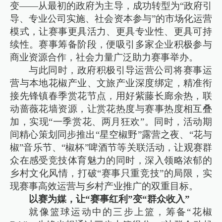
变——从最初的政府为主导，成功转型为“政府引
导、专业公司实施、社会资本参与”的市场化运营
模式，让赛事更具活力、更具专业性、更具可持
续性。赛事筹备阶段，便吸引多家企业积极参与
商业资源合作，社会力量广泛助力赛事举办。
与此同时，政府积极引导运营公司将赛事运
营与本地花椒产业、文旅产业深度绑定，精准衔
接先锋镇春季赏花节点，用好紫藤长廊余热，联
动蔷薇花墙资源，让赏花热度与赛事热度相互叠
加，实现“一季赏花、两月狂欢”。同时，活动期
间精心策划同步推出“星空椒野”露营之夜、“花与
椒”音乐节、“椒杯”啤酒节等关联活动，让观赛群
众在感受竞技体育魅力的同时，深入领略浓郁的
乡村文化风情，打破“赛事只重竞技”的局限，实
现赛事高效运营与乡村产业推广的双重目标。
以赛为媒，让“赛事红利”变“群众收入”
就像篮球运动中的三步上篮，筹备“花椒