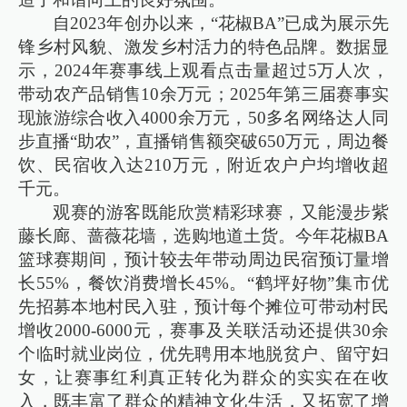
自2023年创办以来，“花椒BA”已成为展示先
锋乡村风貌、激发乡村活力的特色品牌。数据显
示，2024年赛事线上观看点击量超过5万人次，
带动农产品销售10余万元；2025年第三届赛事实
现旅游综合收入4000余万元，50多名网络达人同
步直播“助农”，直播销售额突破650万元，周边餐
饮、民宿收入达210万元，附近农户户均增收超
千元。
观赛的游客既能欣赏精彩球赛，又能漫步紫
藤长廊、蔷薇花墙，选购地道土货。今年花椒BA
篮球赛期间，预计较去年带动周边民宿预订量增
长55%，餐饮消费增长45%。“鹤坪好物”集市优
先招募本地村民入驻，预计每个摊位可带动村民
增收2000-6000元，赛事及关联活动还提供30余
个临时就业岗位，优先聘用本地脱贫户、留守妇
女，让赛事红利真正转化为群众的实实在在收
入，既丰富了群众的精神文化生活，又拓宽了增