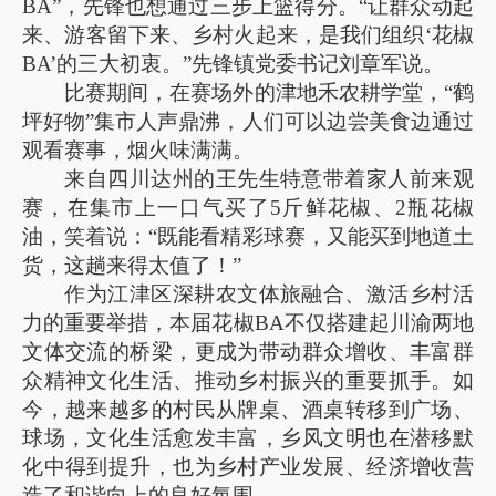
BA”，先锋也想通过三步上篮得分。“让群众动起
来、游客留下来、乡村火起来，是我们组织‘花椒
BA’的三大初衷。”先锋镇党委书记刘章军说。
比赛期间，在赛场外的津地禾农耕学堂，“鹤
坪好物”集市人声鼎沸，人们可以边尝美食边通过
观看赛事，烟火味满满。
来自四川达州的王先生特意带着家人前来观
赛，在集市上一口气买了5斤鲜花椒、2瓶花椒
油，笑着说：“既能看精彩球赛，又能买到地道土
货，这趟来得太值了！”
作为江津区深耕农文体旅融合、激活乡村活
力的重要举措，本届花椒BA不仅搭建起川渝两地
文体交流的桥梁，更成为带动群众增收、丰富群
众精神文化生活、推动乡村振兴的重要抓手。如
今，越来越多的村民从牌桌、酒桌转移到广场、
球场，文化生活愈发丰富，乡风文明也在潜移默
化中得到提升，也为乡村产业发展、经济增收营
造了和谐向上的良好氛围。