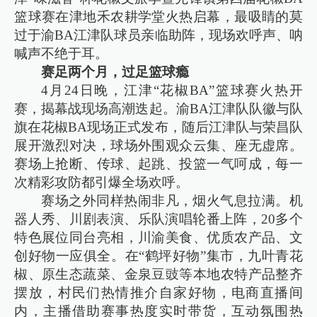
篮球赛在津地禾农耕学堂火热启幕，最吸睛的莫
过于渝BA江津队球员亲临助阵，现场欢呼声、呐
喊声不绝于耳。
赛足两个月，过足篮球瘾
4月24日晚，江津“花椒BA”篮球赛火热开
赛，揭幕战现场高潮迭起。渝BA江津队队徽与队
旗在花椒BA现场正式发布，随后江津队与荣昌队
展开激烈对决，球场外围观众云集、座无虚席。
赛场上抢断、传球、起跳、投篮一气呵成，每一
次精彩攻防都引爆全场欢呼。
赛场之外同样热闹非凡，烟火气息拉满。机
器人秀、川剧表演、乐队演唱轮番上阵，20多个
特色展位同台亮相，川渝美食、优质农产品、文
创好物一应俱全。在“鹤坪好物”集市，九叶青花
椒、原生态蔬菜、金泉豆豉等本地农特产品整齐
摆放，村民们热情推介自家好物，电商直播间
内，主播借助赛事热度实时带货，互动氛围热