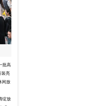
一批高
新装亮
休闲放
情绽放