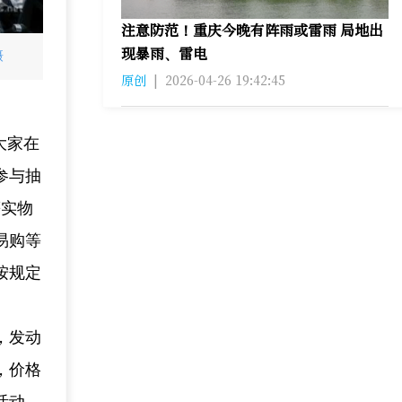
注意防范！重庆今晚有阵雨或雷雨 局地出
现暴雨、雷电
摄
原创
|
2026-04-26 19:42:45
大家在
参与抽
等实物
易购等
按规定
，发动
，价格
活动，