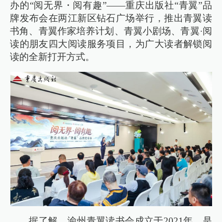
办的“阅无界・阅有趣”——重庆出版社“青翼”品
牌发布会在两江新区钻石广场举行，推出青翼读
书角、青翼作家培养计划、青翼小剧场、青翼·阅
读的朋友四大阅读服务项目，为广大读者解锁阅
读的全新打开方式。
据了解，渝州青翼读书会成立于2021年，是