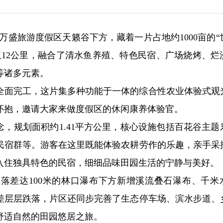
在万盛旅游度假区天籁谷下方，藏着一片占地约1000亩的“
仅12公里，融合了清水鱼养殖、特色民宿、广场烧烤、烂
等诸多元素。
全面完工，这片集多种功能于一体的综合性农业体验式观
怀抱，邀请大家来做度假区的休闲康养体验官。
念，规划面积约1.41平方公里，核心设施包括百花谷主题
民宿群等。游客在这里既能体验农耕劳作的乐趣，亲手采
入住独具特色的民宿，细细品味田园生活的宁静与美好。
落差达100米的林口瀑布下方新增溪流叠石瀑布、千米
差层层跌落，片区还同步完善了生态停车场、滨水步道、
舒适自然的田园悠居之旅。