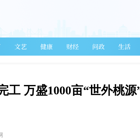
育
文艺
健康
财经
问政
生活
工 万盛1000亩“世外桃源
网