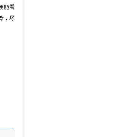
便能看
肴，尽