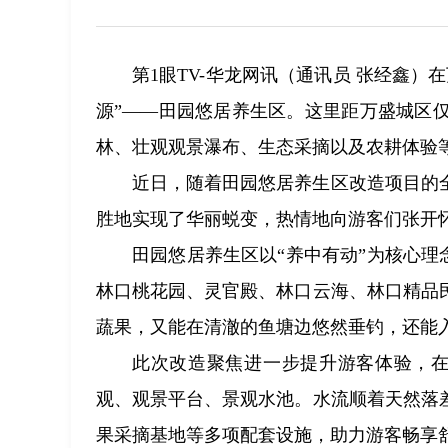
第1眼TV-华龙网讯（通讯员 张经鑫）
源”——田园悠居养生区。这里距万盛城区
林、壮观观景瀑布、生态采摘以及农耕体验
近日，随着田园悠居养生区改造项目的
胜地实现了华丽蜕变，热情地向游客们张开
田园悠居养生区以“养中有动”为核心理
林口桃花园、灵官殿、林口云海、林口精品
蔬果，又能在清澈的鱼塘边悠然垂钓，还能
此次改造聚焦进一步提升游客体验，在
观、观景平台、景观水池。水流顺着天然落
果采摘基地等多项配套设施，助力游客畅享