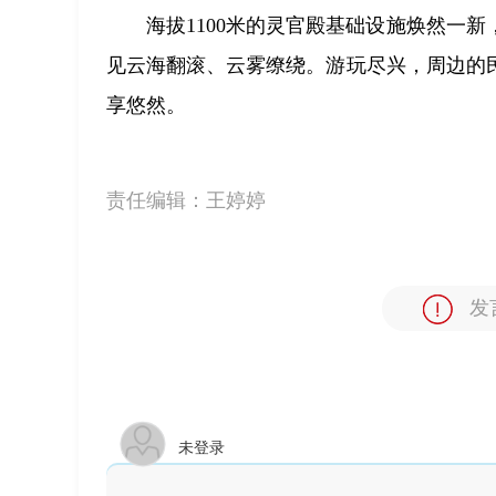
海拔1100米的灵官殿基础设施焕然一
见云海翻滚、云雾缭绕。游玩尽兴，周边的
享悠然。
责任编辑：
王婷婷
发
未登录