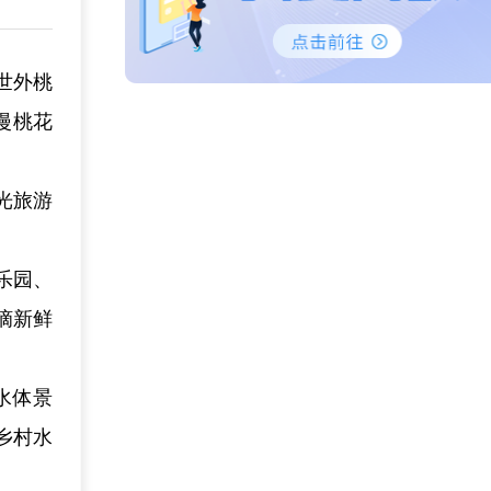
世外桃
漫桃花
光旅游
乐园、
摘新鲜
水体景
乡村水