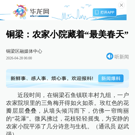
铜梁：农家小院藏着“最美春天”
铜梁区融媒体中心
听新闻
2026-04-28 06:00
近段时间，在铜梁石鱼镇联丰村九组，一户
农家院坝里的三角梅开得如火如荼。玫红色的花
瓣层层叠叠，从墙头倾泻而下，仿佛一帘绚丽
的“花瀑”。微风拂过，花枝轻轻摇曳，为安静的
农家小院平添了几分诗意与生机。（通讯员 赵武
强）