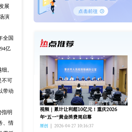
发展
场演
年全国
94亿
越细。
是不可
以带动
视频｜累计让利超10亿元！重庆2026
势指明
年“五一”黄金消费周启幕
务、情
原创
|
2026-04-27 10:16:37