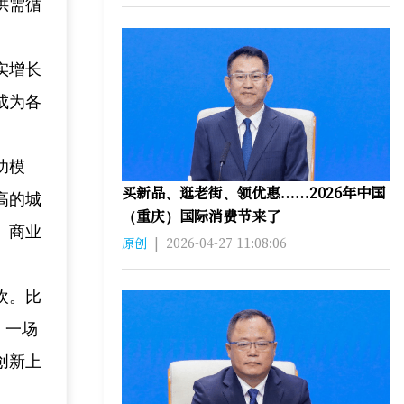
供需循
实增长
成为各
功模
买新品、逛老街、领优惠……2026年中国
高的城
（重庆）国际消费节来了
、商业
原创
|
2026-04-27 11:08:06
欢。比
，一场
创新上