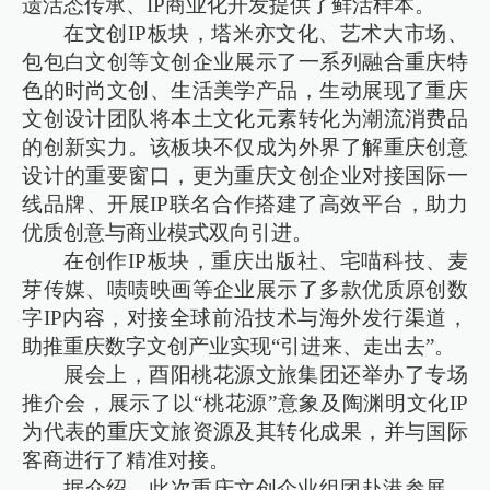
遗活态传承、IP商业化开发提供了鲜活样本。
在文创IP板块，塔米亦文化、艺术大市场、
包包白文创等文创企业展示了一系列融合重庆特
色的时尚文创、生活美学产品，生动展现了重庆
文创设计团队将本土文化元素转化为潮流消费品
的创新实力。该板块不仅成为外界了解重庆创意
设计的重要窗口，更为重庆文创企业对接国际一
线品牌、开展IP联名合作搭建了高效平台，助力
优质创意与商业模式双向引进。
在创作IP板块，重庆出版社、宅喵科技、麦
芽传媒、啧啧映画等企业展示了多款优质原创数
字IP内容，对接全球前沿技术与海外发行渠道，
助推重庆数字文创产业实现“引进来、走出去”。
展会上，酉阳桃花源文旅集团还举办了专场
推介会，展示了以“桃花源”意象及陶渊明文化IP
为代表的重庆文旅资源及其转化成果，并与国际
客商进行了精准对接。
据介绍，此次重庆文创企业组团赴港参展，