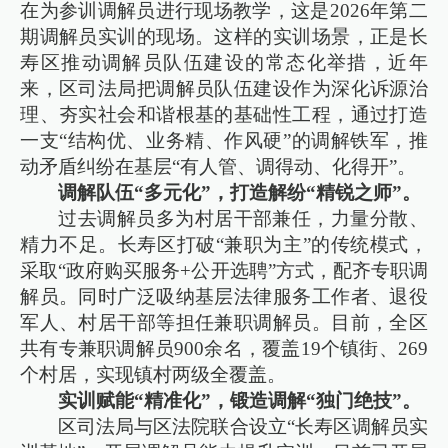
在为参训调解员进行现场教学，这是2026年第二
期调解员实训的现场。这样的实训场景，正是长
寿区推动调解员队伍建设的常态化举措，近年
来，区司法局把调解员队伍建设作为深化诉源治
理、夯实社会和谐根基的基础性工程，通过打造
一支“结构优、业务精、作风硬”的调解铁军，推
动矛盾纠纷在基层“有人管、调得动、化得开”。
调解队伍“多元化”，打造解纷“精锐之师”。
过去调解员多为村居干部兼任，力量分散、
精力不足。长寿区打破“兼职为主”的传统模式，
采取“政府购买服务+公开选聘”方式，配齐专职调
解员。同时广泛吸纳基层法律服务工作者、退役
军人、村居干部等担任兼职调解员。目前，全区
共有专兼职调解员900余名，覆盖19个镇街、269
个村居，实现镇村两级全覆盖。
实训赋能“精准化”，锻造调解“独门绝技”。
区司法局与区法院联合设立“长寿区调解员实