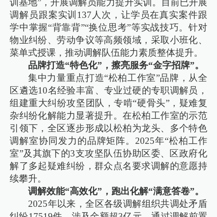
训基地”，开展调解员能力提升实训。目前已开展
调解员跟案实训137人次，让学员在真实案件跟
学中掌握“背靠背”“换位思考”等实战技巧。针对
物业纠纷、劳动争议等高频领域，采取小班化、
菜单式授课，推动调解队伍能力素质整体提升。
品牌打造“特色化”，擦亮服务“金字招牌”。
集中力量重点打造“松柏工作室”品牌，从全
区遴选10名经验丰富、专业过硬的专职调解员，
组建重大纠纷攻坚团队，专啃“硬骨头”，疑难复
杂纠纷化解能力显著提升。在松柏工作室的示范
引领下，全区逐步形成以松柏为龙头、多个特色
调解室协同发力的品牌矩阵。2025年“松柏工作
室”及其旗下的3支攻坚队伍协助区委、区政府化
解了多起疑难纠纷，群众点名要求调解的意愿持
续攀升。
调解效能“高效化”，跑出化解“满意答卷”。
2025年以来，全区各级调解组织共调处矛盾
纠纷17519件，涉及金额超3亿元。通过调解前置