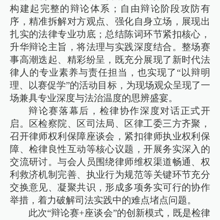
构建起完整的辩论体系；自由辩论阶段攻防有
序，精准拆解对方观点、强化自身立场，展现出
扎实的法律专业功底；总结陈词环节紧扣核心，
升华辩论主旨，将法理与实践深度结合。整场赛
事高潮迭起、精彩纷呈，既充分展现了新时代法
律人的专业素养与责任担当，也实现了“以辩明
理、以赛促学”的活动目标，为现场观众呈现了一
场兼具专业深度与法治温度的思辨盛宴。
辩论赛落幕后，检律协作深度对话正式开
启。区检察院、区司法局、区律工委三方齐聚，
召开律师权利保障座谈会，紧扣律师执业权利保
障、检律良性互动等核心议题，开展务实深入的
交流研讨。与会人员围绕律师维权渠道畅通、权
利救济机制完善、执业行为规范等关键环节充分
交换意见、凝聚共识，形成多项务实可行的协作
举措，着力破解司法实践中的难点堵点问题。
此次“辩论赛+座谈会”的创新模式，既是检律