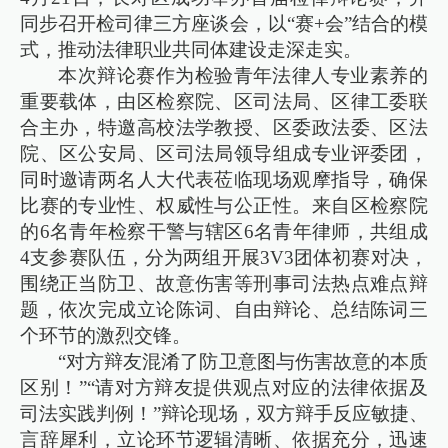
同步召开检司律三方座谈会，以“赛+会”结合的模
式，推动法律职业共同体建设走深走实。
本次辩论赛作为检验青年法律人专业素养的
重要载体，由区检察院、区司法局、区律工委联
合主办，特邀高校法学教授、区委政法委、区法
院、区公安局、区司法局领导组成专业评委团，
同时邀请两名人大代表莅临现场观摩指导，确保
比赛的专业性、权威性与公正性。来自区检察院
的6名青年检察干警与辖区6名青年律师，共组成
4支参赛队伍，分为两组开展3V3团体初赛对决，
围绕正当防卫、故意伤害等刑事司法热点难点辩
题，依次完成立论陈词、自由辩论、总结陈词三
个环节的激烈交锋。
“对方辩友混淆了防卫意图与伤害故意的本质
区别！”“请对方辩友提供观点对应的法律依据及
司法实践判例！”辩论现场，双方辩手反应敏捷、
言辞犀利，立论环节逻辑清晰、依据充分，迅速