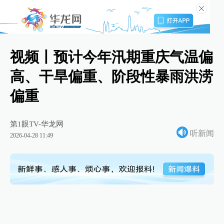
视频丨预计今年汛期重庆气温偏
高、干旱偏重、阶段性暴雨洪涝
偏重
第1眼TV-华龙网
听新闻
2026-04-28 11:49