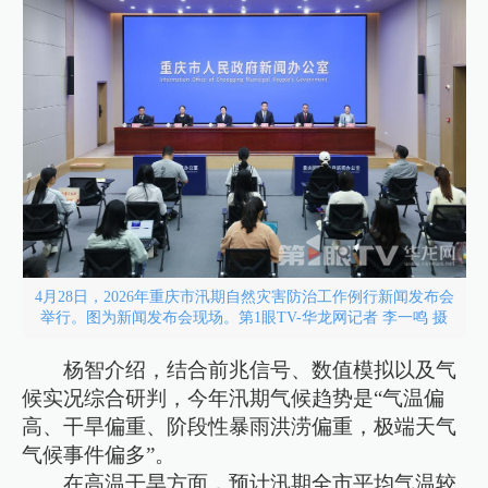
4月28日，2026年重庆市汛期自然灾害防治工作例行新闻发布会
举行。图为新闻发布会现场。第1眼TV-华龙网记者 李一鸣 摄
杨智介绍，结合前兆信号、数值模拟以及气
候实况综合研判，今年汛期气候趋势是“气温偏
高、干旱偏重、阶段性暴雨洪涝偏重，极端天气
气候事件偏多”。
在高温干旱方面，预计汛期全市平均气温较