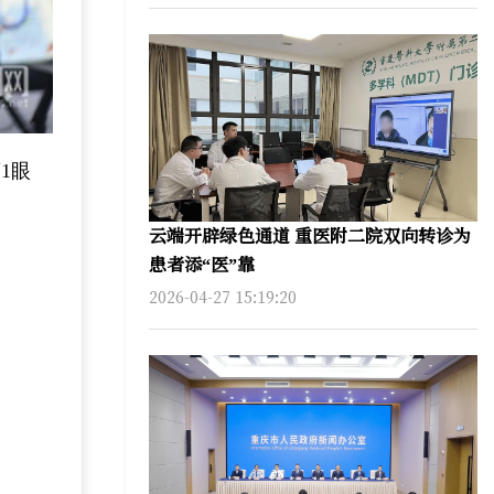
1眼
云端开辟绿色通道 重医附二院双向转诊为
患者添“医”靠
2026-04-27 15:19:20