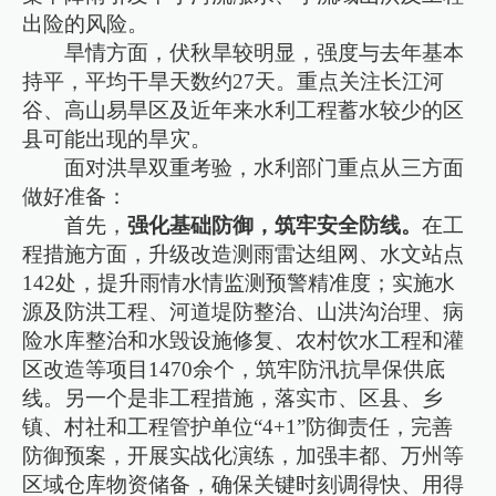
出险的风险。
旱情方面，伏秋旱较明显，强度与去年基本
持平，平均干旱天数约27天。重点关注长江河
谷、高山易旱区及近年来水利工程蓄水较少的区
县可能出现的旱灾。
面对洪旱双重考验，水利部门重点从三方面
做好准备：
首先，
强化基础防御，筑牢安全防线。
在工
程措施方面，升级改造测雨雷达组网、水文站点
142处，提升雨情水情监测预警精准度；实施水
源及防洪工程、河道堤防整治、山洪沟治理、病
险水库整治和水毁设施修复、农村饮水工程和灌
区改造等项目1470余个，筑牢防汛抗旱保供底
线。另一个是非工程措施，落实市、区县、乡
镇、村社和工程管护单位“4+1”防御责任，完善
防御预案，开展实战化演练，加强丰都、万州等
区域仓库物资储备，确保关键时刻调得快、用得