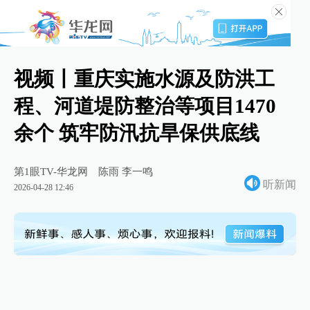
视频丨重庆实施水源及防洪工
程、河道堤防整治等项目1470
余个 筑牢防汛抗旱保供底线
第1眼TV-华龙网
陈雨 李一鸣
听新闻
2026-04-28 12:46