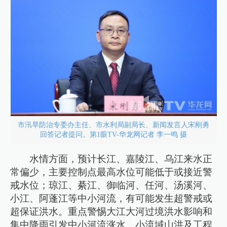
市汛旱防治专委办主任、市水利局副局长、新闻发言人宋刚勇
回答记者提问。第1眼TV-华龙网记者 李一鸣 摄
水情方面，预计长江、嘉陵江、乌江来水正
常偏少，主要控制点最高水位可能低于或接近警
戒水位；琼江、綦江、御临河、任河、汤溪河、
小江、阿蓬江等中小河流，有可能发生超警戒或
超保证洪水。重点警惕大江大河过境洪水影响和
集中降雨引发中小河流涨水、小流域山洪及工程