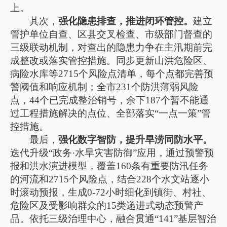
上。
其次，
强化隐患排查，推进闭环管控。
建立
管护单位自查、区县交叉检查、市级部门督查的
三级联动机制，对查出的隐患力争在主汛期前完
成整改或落实管控措施。同步更新山洪危险区、
病险水库等2715个风险点清单，每个点都完善预
警阈值和响应机制；全市231个防洪薄弱风险
点，44个已完成整治销号，余下187个暂不能通
过工程措施解决的点位、全部落实“一点一策”管
控措施。
最后，
强化数字智防，提升旱涝同防水平。
迭代升级“政务·水旱灾害防御”应用，通过预警预
报和洪水演进模型，覆盖160条有重要防汛任务
的河流和2715个风险点，结合228个水文站逐小
时滚动预报，生成0-72小时细化到镇街、村社、
危险区及受影响群众的15类递进式动态预警产
品。依托三级治理中心，融合贯通“141”基层智治