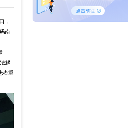
接口，
解码南
操
算法解
患者重