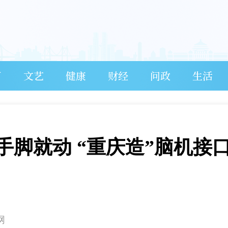
育
文艺
健康
财经
问政
生活
手脚就动 “重庆造”脑机接
网