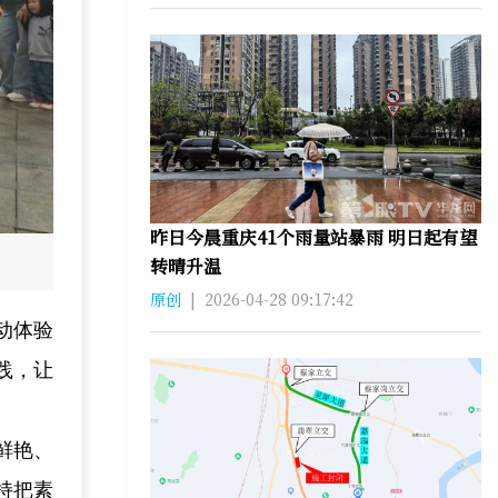
昨日今晨重庆41个雨量站暴雨 明日起有望
转晴升温
原创
|
2026-04-28 09:17:42
动体验
践，让
鲜艳、
持把素