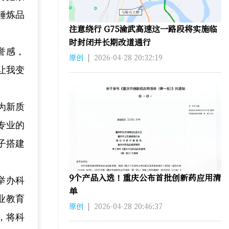
锤炼品
注意绕行 G75渝武高速这一路段将实施临
时封闭并长期改道通行
誉感，
原创
|
2026-04-28 20:32:19
让我变
为新质
专业的
子搭建
9个产品入选！重庆公布首批创新药应用清
举办科
单
业教育
原创
|
2026-04-28 20:46:37
，将科