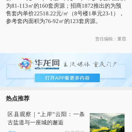
为81-113㎡的160套房源；招商1872推出的为预
售套内单价22518.22元/㎡（8号楼1单元23-1），
参考套内面积为76-92㎡的123套房源。
责任编辑：董霞
热点推荐
区县观察｜“上岸”云阳：一条
古盐道与一座城的邂逅