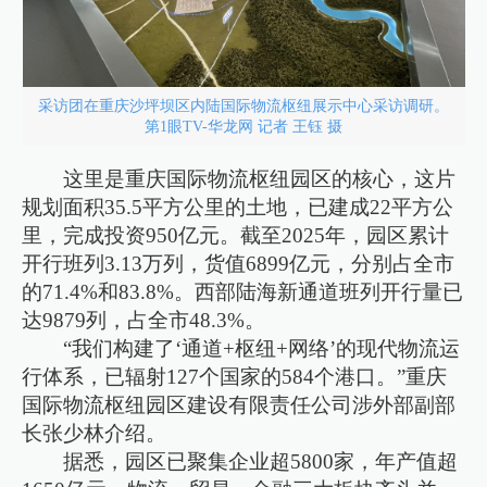
采访团在重庆沙坪坝区内陆国际物流枢纽展示中心采访调研。
第1眼TV-华龙网 记者 王钰 摄
这里是重庆国际物流枢纽园区的核心，这片
规划面积35.5平方公里的土地，已建成22平方公
里，完成投资950亿元。截至2025年，园区累计
开行班列3.13万列，货值6899亿元，分别占全市
的71.4%和83.8%。西部陆海新通道班列开行量已
达9879列，占全市48.3%。
“我们构建了‘通道+枢纽+网络’的现代物流运
行体系，已辐射127个国家的584个港口。”重庆
国际物流枢纽园区建设有限责任公司涉外部副部
长张少林介绍。
据悉，园区已聚集企业超5800家，年产值超