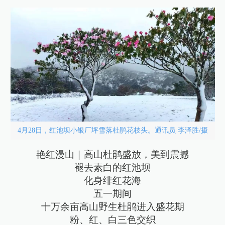
4月28日，红池坝小银厂坪雪落杜鹃花枝头。通讯员 李泽胜/摄
艳红漫山｜高山杜鹃盛放，美到震撼
褪去素白的红池坝
化身绯红花海
五一期间
十万余亩高山野生杜鹃进入盛花期
粉、红、白三色交织