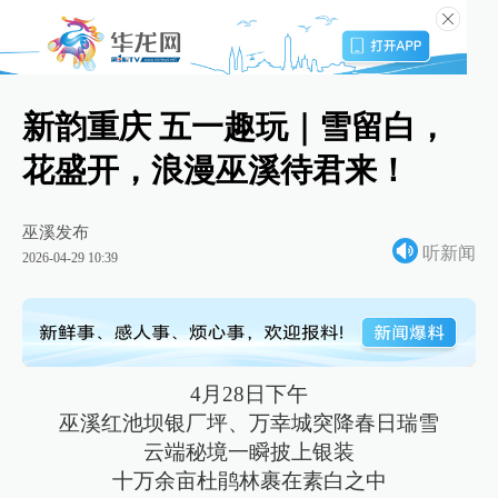
新韵重庆 五一趣玩｜雪留白，
花盛开，浪漫巫溪待君来！
巫溪发布
听新闻
2026-04-29 10:39
4月28日下午
巫溪红池坝银厂坪、万幸城突降春日瑞雪
云端秘境一瞬披上银装
十万余亩杜鹃林裹在素白之中