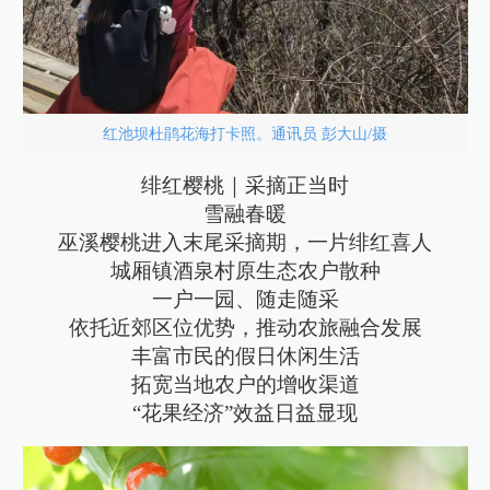
红池坝杜鹃花海打卡照。通讯员 彭大山/摄
绯红樱桃｜采摘正当时
雪融春暖
巫溪樱桃进入末尾采摘期，一片绯红喜人
城厢镇酒泉村原生态农户散种
一户一园、随走随采
依托近郊区位优势，推动农旅融合发展
丰富市民的假日休闲生活
拓宽当地农户的增收渠道
“花果经济”效益日益显现