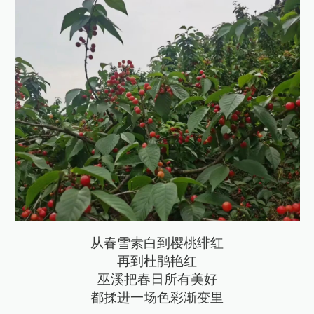
从春雪素白到樱桃绯红
再到杜鹃艳红
巫溪把春日所有美好
都揉进一场色彩渐变里