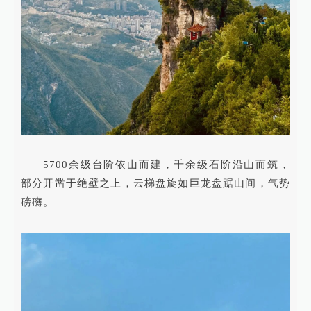
5700余级台阶依山而建，千余级石阶沿山而筑，
部分开凿于绝壁之上，云梯盘旋如巨龙盘踞山间，气势
磅礴。