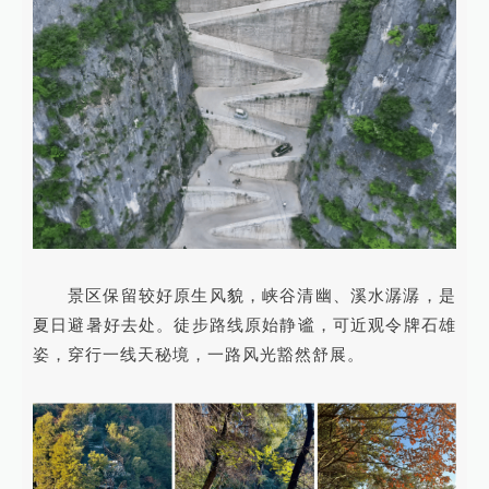
景区保留较好原生风貌，峡谷清幽、溪水潺潺，是
夏日避暑好去处。徒步路线原始静谧，可近观令牌石雄
姿，穿行一线天秘境，一路风光豁然舒展。