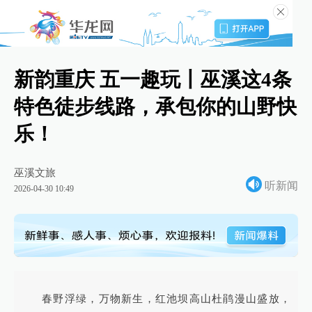
新韵重庆 五一趣玩丨巫溪这4条
特色徒步线路，承包你的山野快
乐！
巫溪文旅
听新闻
2026-04-30 10:49
春野浮绿，万物新生，红池坝高山杜鹃漫山盛放，