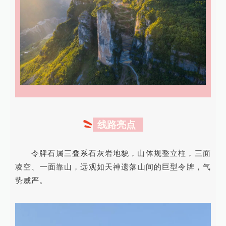
线路亮点
令牌石属三叠系石灰岩地貌，山体规整立柱，三面
凌空、一面靠山，远观如天神遗落山间的巨型令牌，气
势威严。