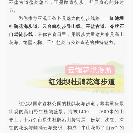
巫盐古道盐韵悠长，正是踏青徒步、舒展身心的好时
节。
为你推荐巫溪四条各具魅力的徒步线路——
红池坝
杜鹃花海步道、云台峰徒步登山线、巫盐古道、令牌石
自驾徒步线
，带你在春日里，用脚步丈量这片兼具高山
花海、绝壁云梯、千年盐韵与公路奇迹的独特魅力。
云端花境漫游
红池坝杜鹃花海步道
红池坝国家森林公园的杜鹃花海步道，藏着重庆最
壮观的高山野生杜鹃盛景。海拔1400——2600米的山
脊上，十万余亩原生杜鹃沿山势铺展，粉紫、浅红、深
红的花簇与翻涌云海交织，构成 “半山花影半山云” 的