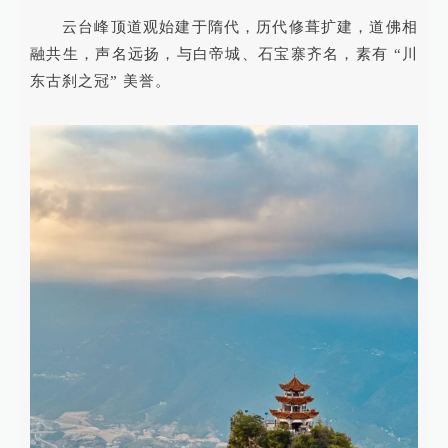
云台峰顶道观始建于隋代，历代修葺扩建，道佛相
融共生，声名远扬，与白帝城、石宝寨齐名，素有 “川
东古刹之冠” 美誉。