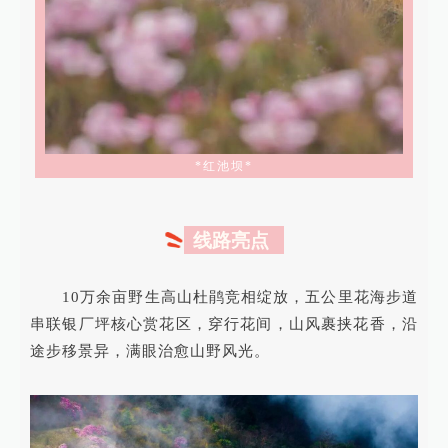
*红池坝*
线路亮点
10万余亩野生高山杜鹃竞相绽放，五公里花海步道
串联银厂坪核心赏花区，穿行花间，山风裹挟花香，沿
途步移景异，满眼治愈山野风光。