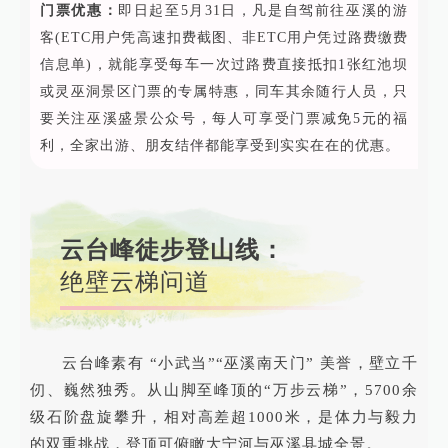
门票优惠：
即日起至5月31日，凡是自驾前往巫溪的游
客(ETC用户凭高速扣费截图、非ETC用户凭过路费缴费
信息单)，就能享受每车一次过路费直接抵扣1张红池坝
或灵巫洞景区门票的专属特惠，同车其余随行人员，只
要关注巫溪盛景公众号，每人可享受门票减免5元的福
利，全家出游、朋友结伴都能享受到实实在在的优惠。
云台峰徒步登山线：
绝壁云梯问道
云台峰素有 “小武当”“巫溪南天门” 美誉，壁立千
仞、巍然独秀。从山脚至峰顶的“万步云梯”，5700余
级石阶盘旋攀升，相对高差超1000米，是体力与毅力
的双重挑战，登顶可俯瞰大宁河与巫溪县城全景。