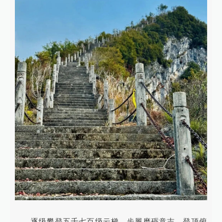
逐级攀登五千七百级云梯，步履磨砺意志，登顶俯