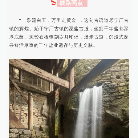
线路亮点
“一泉流白玉，万里走黄金”，这句古语道尽宁厂古
镇的辉煌。
始于宁厂古镇的巫盐古道，坐拥千年盐都深
厚底蕴。斑驳石板镌刻岁月印记，漫步古道，沉浸式探
寻鲜活厚重的千年盐业遗存与历史文脉。