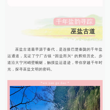
千年盐韵寻踪
巫盐古道
巫盐古道最早源于秦代，是连接巴楚秦陇的千年盐
运通道，见证了宁厂古镇 “因盐而兴” 的辉煌历史。步
道沿大宁河峭壁蜿蜒，触摸盐运遗迹，带你穿越千年时
光，探寻巫盐文明的密码。
*wu yan gu dao *