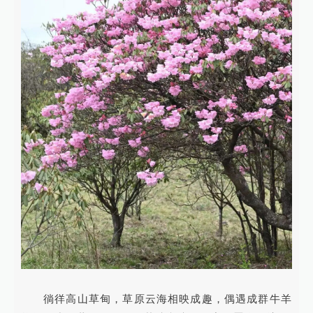
徜徉高山草甸，草原云海相映成趣，偶遇成群牛羊