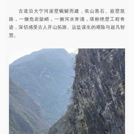
古道沿大宁河崖壁蜿蜒而建，依山凿石、嵌壁筑
路，一侧危岩陡峭，一侧河水奔涌，堪称绝壁工程奇
迹，深切感受古人开山拓路、运盐谋生的艰险与超凡智
慧。