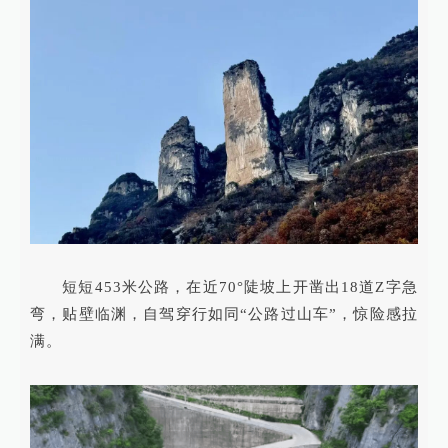
短短453米公路，在近70°陡坡上开凿出18道Z字急
弯，贴壁临渊，自驾穿行如同“公路过山车”，惊险感拉
满。