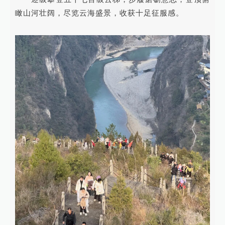
瞰山河壮阔，尽览云海盛景，收获十足征服感。