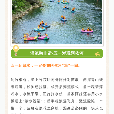
漂流融非遗·五一潮玩阿依河
五一到彭水，一定要在阿依河“浪”一回。
到竹板桥，坐上竹筏听阿哥阿妹对苗歌，两岸青山缓
缓后退，松弛感拉满。或
开启漂流模式，前半程碧潭
戏水，水流平缓，正好打水仗，苗家阿妹还会用小水
瓢送上“泼水祝福”；后半程浪遏飞舟，激流险滩一个
接一个，皮艇在浪花里穿梭，湿身是必须的，快乐也