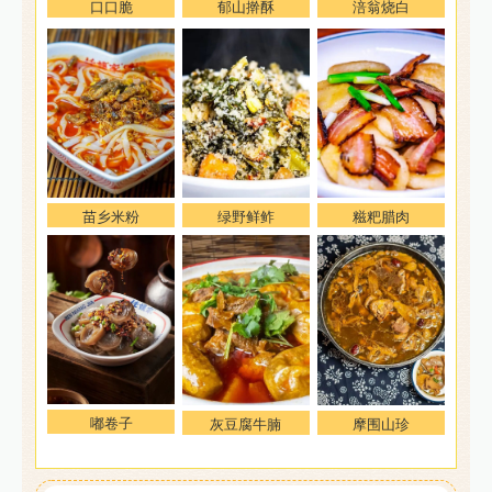
口口脆
郁山擀酥
涪翁烧白
糍粑腊肉
苗乡米粉
绿野鲜鲊
嘟卷子
灰豆腐牛腩
摩围山珍