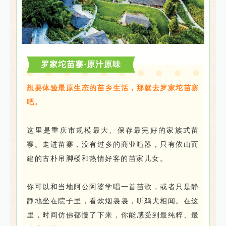
罗家坨苗寨·原汁原味
想要体验最原生态的苗乡生活，那就去罗家坨苗寨
吧。
这里是重庆市规模最大、保存最完好的家族式苗
寨。
走进苗寨，没有过多的商业喧嚣，只有依山而
建的古朴吊脚楼和热情好客的苗家儿女。
你可以和当地阿公阿婆学唱一首苗歌，或者只是静
静地坐在院子里，看炊烟袅袅，听鸡犬相闻。在这
里，时间仿佛都慢了下来，你能感受到最纯粹、最