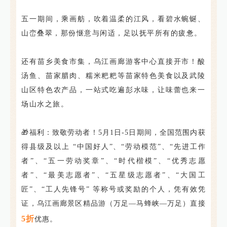
五一期间，乘画舫，吹着温柔的江风，看碧水蜿蜒、
山峦叠翠，那份惬意与闲适，足以抚平所有的疲惫。
还有苗乡美食市集，乌江画廊游客中心直接开市！酸
汤鱼、苗家腊肉、糯米粑粑等苗家特色美食以及武陵
山区特色农产品，一站式吃遍彭水味，让味蕾也来一
场山水之旅。
🎁福利：致敬劳动者！5月1日-5日期间，全国范围内获
得县级及以上 “中国好人”、“劳动模范”、“先进工作
者”、“五一劳动奖章”、“时代楷模”、“优秀志愿
者”、“最美志愿者”、“五星级志愿者”、“大国工
匠”、“工人先锋号” 等称号或奖励的个人，凭有效凭
证，乌江画廊景区精品游（万足—马蜂峡—万足）直接
5折
优惠。