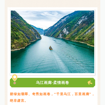
乌江画廊·柔情画卷
碧绿如翡翠、奇秀如画卷，“千里乌江，百里画廊”，
绝非虚言。