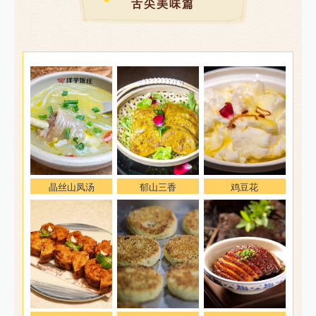
舌尖美味篇
晶丝山凤汤
郁山三香
鸡豆花