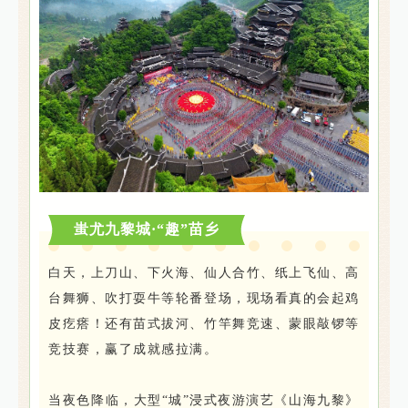
蚩尤九黎城·“趣”苗乡
白天，上刀山、下火海、仙人合竹、纸上飞仙、高
台舞狮、吹打耍牛等轮番登场，现场看真的会起鸡
皮疙瘩！还有苗式拔河、竹竿舞竞速、蒙眼敲锣等
竞技赛，赢了成就感拉满。
当夜色降临，大型“城”浸式夜游演艺《山海九黎》