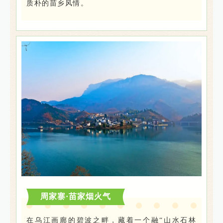
质朴的苗乡风情。
周家寨·苗家烟火气
在乌江画廊的碧波之畔，藏着一个融“山水石林